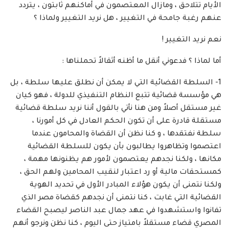
الأيام تتلاحق ، ومازال المعتصمون في أماكنهم ثابتون ، يتردد
عنهم رغبة جامحة في التغيير ، هل نريد التغيير ولماذا ؟
نعم نريد التغيير !
أما لماذا ؟ فدعوني أنقل ما أظنه أثقالاً تحملناها :
1- السلطة القضائية التي لا يمكن أن نطلق عليها سلطة ، بل
هي مؤسسة قضائية تتبع النظام التنفيذي للدولة ، فهو كيان
غير مستقل أصلاً ومن هنا نأتي بالقول أننا نريد سلطة قضائية
مستقلة قادرة على أن تكون الحكم العادل في كل أمورنا ،
سلطة نفتقدها ، و كنا نظن أن القضاة والمحامون عندما
اعتصموا وتظاهروا يطالبون بأن يكون للسلطة القضائية
مكانها ، ولكنا نجدهم يعتصمون لأمور هم يظنونها مهمة ،
كمستحقات مالية أو رد اعتبار لنقيب المحامين ولهم الحق ،
ولكنا نتمنى أن يكون هؤلاء المبادر الأول في تحديد الهوية
القضائية التي غابت ، كنا نتمنى أن نجدهم كقضاة مصر الذي
تفانوا واستشهدوا في عهد جمال عبد الناصر ليصبح القضاء
المصري قضاء مستقلاً بامتياز حتى اليوم ، كنا نظن ونرجو أنهم