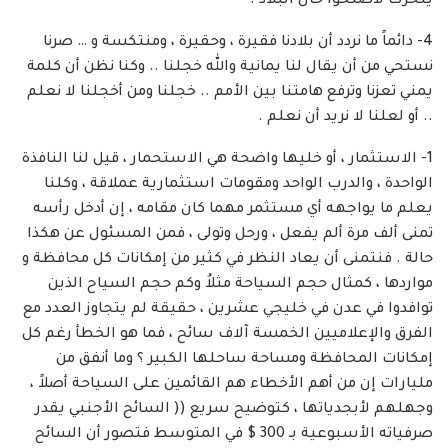
يتحرك لأصلحوا حال البلاد .
4- دائماً ما نردد أن بلادنا فقيرة ، وحقيرة ، ومنتكسة و … صرنا
نستحي من أن يقال لنا يمانية والله خجلنا .. وكنا نظن أن كلمة
يمني تعزنا وترفع هامتنا بين الأمم .. خجلنا ومن أخجلنا لا نعلم
.. أو لعلنا لا نريد أن نعلم .
1- الاستثمار ، أو خليها واضحة هي الاستحمار ، قيل لنا النافذة
الواحدة ، والدرب الواحد ومقومات استثمارية عملاقة ، وكلنا
يعلم ما يواجهه أي مستثمر مهما كان مقامه ، إن أدخل رأسه
تمنى ألف مرة ألم يفعل ، ورحل وتولى ، فمن المسئول عن هكذا
حالة . فنتمنى أن يعاد النظر في كثير من إمكانات كل محافظة و
مواردها ، كمثال حجم السياحة مثلاُ وكم حجم السياح الذين
توافدوا في عدن في خليجي عشرين ، حقيقة لم يتجاوز العدد مع
الفرق والإعلاميين الخمسة آلاف سائح ، فما هو الخطأ رغم كل
إمكانات المحافظة ومساحة ساحلها الكبير ؟ وما أنفق من
مليارات إن من أهم الأخطاء هم القائمين على السياحة أصلاً ،
وجهلهم لأبجدياتها ، كتوضيح سريع (( السائح الأجنبي يقدر
صرفياته الأسبوعية بـ 300 $ في المتوسط فتصور أن السائح