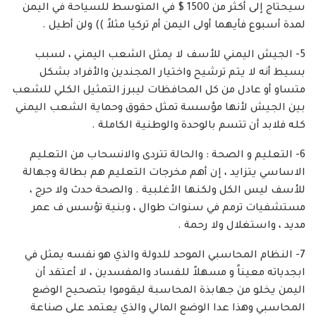
سيحتاج إلى أكثر من 1500 $ في المتوسط للسياحة في اليمن
لمدة أسبوع فأيهما أولى اليمن أم تركيا مثلاً )) ولن أطيل .
5- الجيش اليمني للأسف لا يمثل الشعب اليمني ، لسبب
بسيط أنه لا يتم ترشيح واختيار المجندين والأفراد بشكل
متساو أو عادل من كل المحافظات ليبرز التمثيل الكلي للشعب
بين الجيش لأنها مؤسسة تمثل حقوق وحماية الشعب اليمني
كله فلابد أن تتسم بالوحدة والوطنية الكاملة .
6- التعليم و الصحة : والحالة تتردى والانسحاب من التعليم
الاساسي يتزايد ، إن أهم مخرجات التعليم هم بطالة وجهالة
للأسف ليس الكل ولكنها الأغلبية . والصحة حدث ولا حرج ،
مستشفيات ترمم في سنوات طوال ، وبنية تؤسس ف عمر
مديد ، واستغلال ولا رحمة .
7- النظام المحاسبي الموحد للدولة والذي هو نفسه يمثل في
ابجدياته معيناً و مسهلاً للفساد والمفسدين ، لا أعتقد أن
اليمن يخلو من جهابذة المحاسبة ليقوموا بتصحيح الوضع
المحاسبي وهذا عدا الوضع المالي والذي يعتمد على صناعة