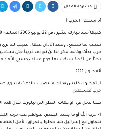
مشاركة المقال
أنا مسلم : الحرب 1
كتبهاأحمد مبارك بشير ، في 22 يوليو 2006 الساعة: 23:58 م
نعجب لما نسمع ، ونسد الآذان عنها ، نعجب لما نرى و
حرب بدأت وكأنها تذكر أننا لن نتوقف قريباً حتى نستفيق
بحثاً عن لقمة يسكت بها جوع عياله ، حسبي الله ونعم
أتعجبون ؟؟؟؟
لا تعجبوا ، فليس هناك ما يصيب بالدهشة سوى صمتكم
حرب فلسطين
دعنا ندخل في الوجهات النظر التي تبلورت خلال هذه ال
1- حزب الله أو ما يتلذذ البعض بقولهم عنه حزب الل
تتعاون مع إسرائيل كما فعلوا بالعراق ، لأجل القضاء 