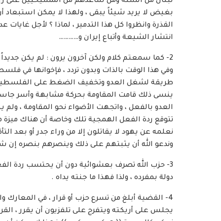
لبنان من السنة ومن ساعدهم من المسيحيين على رأس
بغيض لا يريد شيئاً يبقى ، ولهذا لا يمكن استبعاد أ
القذرة وانظروا كل هذا التدمير ، لماذا ؟ لأجل غايات
انتشار الشيعة وأتباع إيران و…………
2- كما سمعتم كلام ولكن آخرون يرون : لم يكن جديداً
وفي هذا الوقت بالذات وبدون تردد ، فإخوانها في فلسطي
طريقة لشغل العدو وتخفيف الضغط على الفلسطينيين
ينسى ذلك قامت المقاومة بحركة مشابهة وأسر جاسوس
العدو بالفعل ، واتجهت الأضواء نحو المقاومة ، ولم ي
تتوقع ردة الفعل الهمجية تلك وخاصة أن هناك ميزة م
نعلمه عن يهود لا يقاتلون إلا من وراء جدر أو بعد الت
وندعو الله أن يثبتهم على ذلك وينصرهم بنصره إن شاء
3- حزب الله تصرف بعشوائية دون أن يحتسب ردة الفعل
دولة بمفرده ، ولذا فهذا ما جنته يداه .
4- القضية أبلغ من تسرع حزب أو قرار ، في المعار
يجلس على أريكته ويتفرج على تلفزيون أن يقرر ، القرار