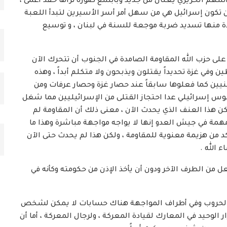
هم الحريري يغتال من جديد وبأبشع صورة تراها حقد أعمى ،
ن تكون إسرائيل هي من سهل أمر أسر الأسيرين لتبدأ اللعبة
 عدة منها تسديد ضربة موجعة للسنة في لبنان ، و توسيع
 على حزب الله المقاومة الصامدة في الجنوب أن تتحرك الآن
ن وفي غزة تحديداً يقتلون ويذبحون ولا متكلم أبداً ، وهذه
 كما فعلوها سابقاً عند حصار غزة وحصار عرفات ومن
 إسرائيلي عدا احتجاز القتلى من الإسرائيليين مما شغل
كن هذا العنف الذي يحدث الآن ، معنى ذلك أن المقاومة لم
همة في جيش العدو إنها لا يواجه مواجهة مباشرة وهذا ما
أكد من هزيمة معنوية للمقاومة ، ولكن هذا لم يحدث حتى الآن
 الله .
 من الطرف الآخر ودون أن يأخذ الإذن من حكومته وكأنه في
ك والحروب وفي أطراف المواجهة هناك حسابات لا يمكن لشخص
 الوحيد في المعارك لقيادة المعركة ، ولرجال المعركة ، أما أن