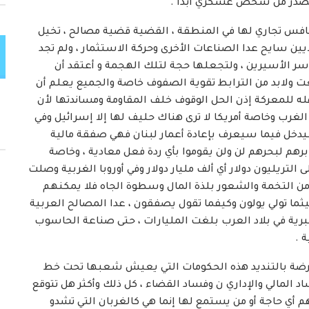
يصدر من شخص عسكري أبداً .
نافس تجاري لها في المنطقة ، القضية قضية مصالح ، تخيل
سياح لوحدهم إلى لبنان يزيد في السنة عن 3 ملايين سايح عدا الصناعات الأخرى وحركة الاستثمار ، ولم تجد
 أسر الأسيرين ، ولتجعلها حجة لتلك الهجمة و أعتقد أن
ت ولابد من الترابط تقوية الصفوف خاصة والجميع يعلم أن
له للمعركة إذن الحل الوقوف خلف المقاومة ومساندتها لأن
لغرب وخاصة أمريكا لا ترى هناك حليف لها إلا إسرائيل وفي
يدخل فيما سيعرف بإعادة أعمار لبنان فهي صفقة مالية
رهم لبحرهم لن ولن يقوموا بأي ردة فعل معادية ، وخاصة
 التريليون دولار أي ألف مليار دولار وفي أوروبا الغربية وصلت
ة من التخمة والشعور بلذة المال وسطوة الجاه فلا يمكنهم
ما تولي يولون وكيفما تقول يصفقون ، عدا المصالح العربية
عبرية في بلاد العرب بلغت المليارات ، حتى صناعة الحاسوب
 .
ارضة بالتنديد هذه الحكومات التي يعيش شعبها تحت خط
ساد المالي والإداري ن وفساد القضاء ، كل ذلك وأكثر هل تتوقع
أي حاجة أو من يستمع لها إنما هي كالغربان التي تشدو