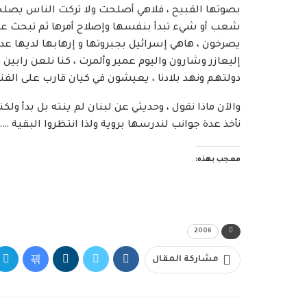
بصوتها القبيح ، فلاهي أصلحت ولا تركت الناس يصلحون
شعب أو شيء تبدأ بنفسها وإصلاح أمرها ثم تبحث عن زع
يصرخون ، هاهي إسرائيل بجبروتها و إرهابها لديها عد
إليعازر وشارون واليوم عمير وألمرت ، كنا نلعن رابين
دولتهم ونهد بلادنا ، يعيشون في كيان قارب على الفن
والآن ماذا نقول ، وحديثي عن لبنان لم ينته بل بدأ و
نأخذ عدة جوانب لندرسها بروية ولذا انتظروا البقية 
معجب بهذه:
2006
مشاركة المقال