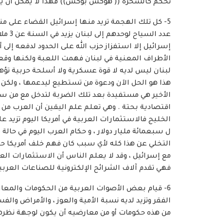
نحكم كالسحرة (( هوكس بوكس)) فهذا لا يمكن أن 
5- كل تلك الهجمة تريد منها إسرائيل القضاء على م
عدد ال
إسرائيل إلا استفزاز حزب الله على الحدود لدفعه إلى
الأطراف المعنية في لبنان فهمت اللعبة ولكنها وقع
لبنان ليس لديه لا قوة عسكرية ولا أسلحة حربية تؤه
هذا هو الحل الآن ودعوة من تستطيع ليدعمها ، ولكن ا
الأخير هي مستفيدة بعد تلك الضربة لتدخل مع من س
اقتصادية بحتة . وهي تعلم علم اليقين أن العرب من ب
الخليج فالاستثمارات العربية في أمريكا اليوم تزيد على
ل سبعمائة مليار دولار ، و حكام العرب اليوم في حال
التخلي عن هذا كله لأي سبب كان فهم خلف أمريكا حيث
مع إسرائيل ، وقد لا يعلم الناس أن الاستثمارات ال
فهي تقدم آلاف الشرائح الإلكترونية للصناعات العربية
6- قيام بعض الأصوات العربية من الحكومات والمع
الفقر وتزيد لديه نسبة الأمية والعوز ، والأمراض والف
من هذه حكومات أو من معارضيه أن يكون لوجهة نظرهم 