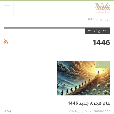
الرئيسية
1446
تصفح الوسم
1446
مقالاتي
عام هجري جديد 1446
ambmacpc
5 يوليو 2024
0