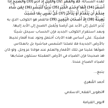
لهذه المسألة:
كَلاّ وَالْقَمَرِ
(
32
)
وَاللَّيْلِ إِذْ أَدْبَرَ
(
33
)
وَالصُّبْحِ إِذَا
أَسْفَرَ
(
34
)
إِنَّهَا َلإِحْدَى الْكُبَرِ
(
35
)
نَذِيرًا لِّلْبَشَرِ
(
36
)
لِمَن شَاء
مِنكُمْ أَن يَتَقَدَّمَ أَوْ يَتَأَخَّرَ
(
37
)
كُلُّ نَفْسٍ بِمَا كَسَبَتْ
رَهِينَةٌ
(
38
)
إِلاّ أَصْحَابَ الْيَمِينِ
(
39
)
فالقمر هو الكوكب الذي به
يُدْبر الليل إلى الأبد عن أرضنا ويُقبل الصبح إلى الأبد إليها.
وبعد استقرار الكوكب الجديد فإن الحساب سيحل شيئا
فشيئا. على أساس هذه الآيات أحتمل وجود عدة أقمار تحيط
بالأرض الجديدة فلا تصلنا الشمس مباشرة بل بانعكاس
ضوئها علينا من تلك الأقمار والعلم عند مولانا عز وجل. ولو كان
هذ صحيحا فإن الضياء في الأرض المقبلة ستكون مشابها
لضياء الصباح عندنا.
يتبع….
أحمد المُهري
#تطوير_الفقه_الاسلامي
#يوم_القيامة