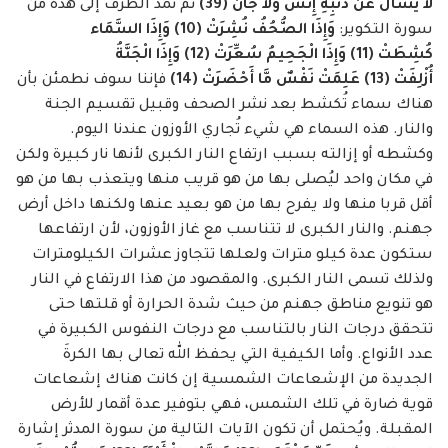
لا يُسْأَلُ عَن ذَنبِهِ إِنسٌ وَلا جَانٌّ
(
39
)
ثم نمد الطرف إلى هذه من
سورة التكوير:
وَإِذَا الصُّحُفُ نُشِرَتْ
(
10
)
وَإِذَا السَّمَاء
كُشِطَتْ
(
11
)
وَإِذَا الْجَحِيمُ سُعِّرَتْ
(
12
)
وَإِذَا الْجَنَّةُ
أُزْلِفَتْ
(
13
)
عَلِمَتْ نَفْسٌ مَّا أَحْضَرَتْ
(
14
)
فإننا سوف نطمئن بأن
هناك سماء تُكشط بعد نشر الصحف وقبيل تقسيم الجنة
والنار. هذه السماء هي شيء تُجاري الأوزون عندنا اليوم.
وكشطه أو إزالته بسبب ارتفاع النار الكبرى لأنها نار كبيرة ولكن
في مكان واحد ليُصلى بها من هو قريب منها ويتعذب بها من هو
أقل قربا منها ولا يفرح بها من هو بعيد عنها ولكنها داخل أرض
جهنم. والنار الكبرى لا تتناسب مع غاز الأوزون، لأن ارتفاعها
ستكون عدة كيلو مترات ولعلها تتجاوز عشرات الكيلومترات
ولذلك تسمى النار الكبرى. والمقصود من هذا الارتفاع في النار
هو تنويع مناطق جهنم من حيث شدة الحرارة أو قلتها حتى
تتحقق درجات النار بالتناسب مع درجات النفوس الكبيرة في
عدد الأنواع. وأما الكيفية التي يحفظ الله تعالى بها الكرةَ
الجديدة من الإشعاعات الشمسية إن كانت هناك إشعاعات
قوية ضارة في تلك الشمس، فهي بتوفير عدة أقمار للأرض
المقبلة. ويُحتمل أن تكون الآيات التالية من سورة المدثر إشارة