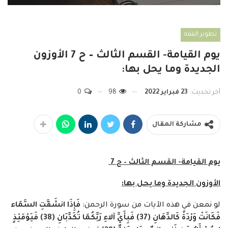
تطوير الفقه
يوم القيامة- القسم الثالث – ح 7 الأوزون
الجديدة وما يحل بها:
آخر تحديث:
23 فبراير 2022
98
0
مشاركة المقال
يوم القيامة- القسم الثالث – ح 7
الأوزون الجديدة وما يحل بها:
لو نمعن في هذه الآيات من سورة الرحمن:
فَإِذَا انشَقَّتِ السَّمَاء
فَكَانَتْ وَرْدَةً كَالدِّهَانِ
(
37
)
فَبِأَيِّ آلاءِ رَبِّكُمَا تُكَذِّبَانِ
(
38
)
فَيَوْمَئِذٍ