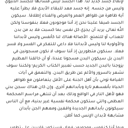
لإنماء جسد جديد لنا. هذا الجسد ليس مشابها للجسد الدنيوي
وليس من جنسه. إنه جسد معد للبقاء الأبدي فلا يطرأ عليه
أية ظاهرة من ظواهر العمر والمرض والفناء إطلاقا. سيكون
الجسد ضيفا علينا نحن إذ أننا موجودون فعلا بنفوسنا ولكن
الله تعالى يريد أن يجزي كل نفس بما كسبت فلا بد من بدن
للعذاب أو للتمتع. الأصالة هناك لنا كأنفس وليس لأبداننا
والأولوية لنا وليس لأبداننا فلا داعي للتفكر في القسر ولا قسر
فعلا. سنكون متطورين إذ أننا سوف لا نكون مسجونين في
البدن بل سيكون البدن مسجونا عندنا، أو أن خالقنا العظيم
يزوجنا بالبدن الجديد حسب تعبير الكتاب الكريم؛ ولكننا سوف
نشعر بالسرور والألم عن طريق البدن. والتعمق في آيات
القيامة توحي بأن أهل الجنة على الأقل يتعاملون مع ظواهر
الحياة بأنفسهم تارة وبأبدانهم أخرى. وإن كان هناك سجن بدني
فهو لأهل النار في الواقع وذلك بعد أن تنتهي مراسم المحكمة
العظمى والتي ستكون محكمة نفسية غير بدنية، مع أن الناس
سيكونون بأبدانهم الجديدة واقفين ومعهم الجن بأبدان
مشابهة لأبدان الإنس كما أظن.