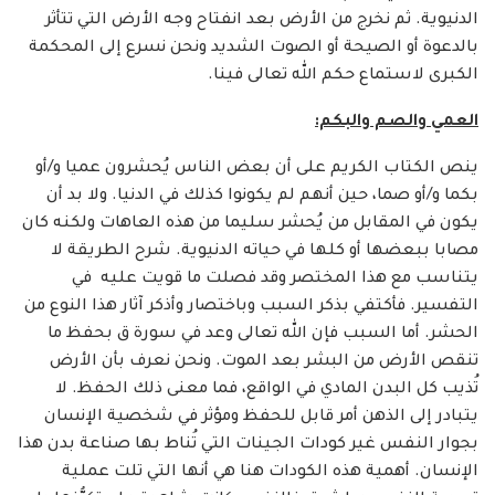
الدنيوية. ثم نخرج من الأرض بعد انفتاح وجه الأرض التي تتأثر
بالدعوة أو الصيحة أو الصوت الشديد ونحن نسرع إلى المحكمة
الكبرى لاستماع حكم الله تعالى فينا.
العمي والصم والبكم:
ينص الكتاب الكريم على أن بعض الناس يُحشرون عميا و/أو
بكما و/أو صما، حين أنهم لم يكونوا كذلك في الدنيا. ولا بد أن
يكون في المقابل من يُحشر سليما من هذه العاهات ولكنه كان
مصابا ببعضها أو كلها في حياته الدنيوية. شرح الطريقة لا
يتناسب مع هذا المختصر وقد فصلت ما قويت عليه في
التفسير. فأكتفي بذكر السبب وباختصار وأذكر آثار هذا النوع من
الحشر. أما السبب فإن الله تعالى وعد في سورة ق بحفظ ما
تنقص الأرض من البشر بعد الموت. ونحن نعرف بأن الأرض
تُذيب كل البدن المادي في الواقع، فما معنى ذلك الحفظ. لا
يتبادر إلى الذهن أمر قابل للحفظ ومؤثر في شخصية الإنسان
بجوار النفس غير كودات الجينات التي تُناط بها صناعة بدن هذا
الإنسان. أهمية هذه الكودات هنا هي أنها التي تلت عملية