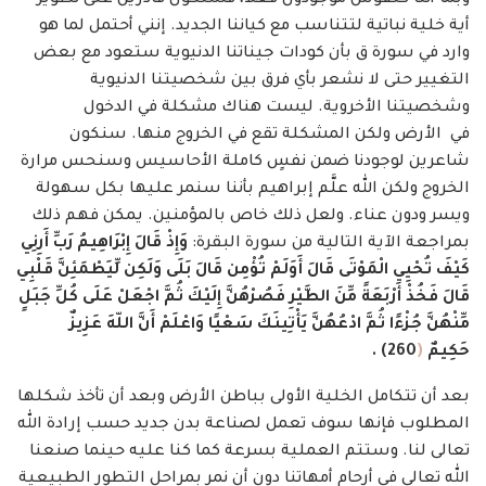
وبما أننا كنفوس موجودون فعلا، فسنكون قادرين على تطوير
أية خلية نباتية لتتناسب مع كياننا الجديد. إنني أحتمل لما هو
وارد في سورة ق بأن كودات جيناتنا الدنيوية ستعود مع بعض
التغيير حتى لا نشعر بأي فرق بين شخصيتنا الدنيوية
وشخصيتنا الأخروية. ليست هناك مشكلة في الدخول
في الأرض ولكن المشكلة تقع في الخروج منها. سنكون
شاعرين لوجودنا ضمن نفسٍ كاملة الأحاسيس وسنحس مرارة
الخروج ولكن الله علَّم إبراهيم بأننا سنمر عليها بكل سهولة
ويسر ودون عناء. ولعل ذلك خاص بالمؤمنين. يمكن فهم ذلك
بمراجعة الآية التالية من سورة البقرة:
وَإِذْ قَالَ إِبْرَاهِيمُ رَبِّ أَرِنِي
كَيْفَ تُحْيِي الْمَوْتَى قَالَ أَوَلَمْ تُؤْمِن قَالَ بَلَى وَلَكِن لِّيَطْمَئِنَّ قَلْبِي
قَالَ فَخُذْ أَرْبَعَةً مِّنَ الطَّيْرِ فَصُرْهُنَّ إِلَيْكَ ثُمَّ اجْعَلْ عَلَى كُلِّ جَبَلٍ
مِّنْهُنَّ جُزْءًا ثُمَّ ادْعُهُنَّ يَأْتِينَكَ سَعْيًا وَاعْلَمْ أَنَّ اللّهَ عَزِيزٌ
حَكِيمٌ
(
260
)
.
بعد أن تتكامل الخلية الأولى بباطن الأرض وبعد أن تأخذ شكلها
المطلوب فإنها سوف تعمل لصناعة بدن جديد حسب إرادة الله
تعالى لنا. وستتم العملية بسرعة كما كنا عليه حينما صنعنا
الله تعالى في أرحام أمهاتنا دون أن نمر بمراحل التطور الطبيعية