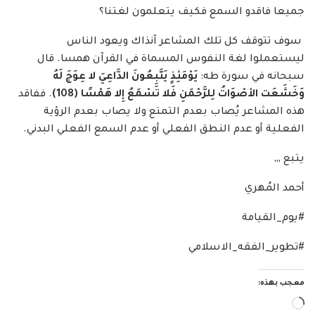
جميعا فاقدو السمع فكيف يتعلمون لغتنا؟
سوف تتوقف كل تلك المشاعر آنذاك ويعود الناس
ليستعملوا لغة النفوس المسماة في القرآن همسا. قال
سبحانه في سورة طه:
يَوْمَئِذٍ يَتَّبِعُونَ الدَّاعِيَ لا عِوَجَ لَهُ
وَخَشَعَت الأصْوَاتُ لِلرَّحْمَنِ فَلا تَسْمَعُ إِلا هَمْسًا
(
108
)
. ففاقد
هذه المشاعر يُصاب بعدم التمتع ولا يصاب بعدم الرؤية
الفعلية أو عدم النطق الفعلي أو عدم السمع الفعلي البدني.
يتبع ,,,
أحمد المُهري
#يوم_القيامة
#تطوير_الفقه_الاسلامي
معجب بهذه:
جاري