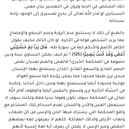
ذلك الشخص في الدنيا وترون في التفسير بيان معنى
النسيانين لو قدر الله تعالى أن يخرج تفسيري إلى الوجود بإذنه
سبحانه.
بالطبع أن ذلك لا يستتبع عدم الرؤية وعدم السمع والإفصاح
عما يريد الشخص قوله في الآخرة. لو كان كذلك فكيف يقول
الكافر الأصم والأبكم كما في سورة طه:
قَالَ رَبِّ لِمَ حَشَرْتَنِي
أَعْمَى وَقَدْ كُنتُ بَصِيرًا
(
125
)
؟ ثم كيف يمكن التساوي بينه وبين
خصومه في المحكمة الكبرى؟ فالعمى والصم تعنيان نقص
البصر المادي والسمع المادي اللذان يستمتع بهما الإنسان.
فنحن نرى طيفا محدودا مما يمكن رؤيته كما نسمع أطوالا
موجية محدودة أيضا فنستمتع بهما ونحن داخل أبداننا. ولكننا
في النشأة الثانية نرى ونسمع بالنفس أيضا والوقوف أمام الله
تعالى في المحكمة سوف تكون وقوفا بدنيا فعلا ولكننا سوف لا
نستعمل العين والأذن واللسان لعدم انسجام تلك المشاعر مع
واقع المحكمة التي يشترك فيها الجن والإنس من كل طبقات
ولغات الأرض وكذلك الملائكة. كلهم لا يعرفون لغة بعضهم
البعض وغير الإنس لا يمكن أن يعرف أية لغة إنسية لأنهم