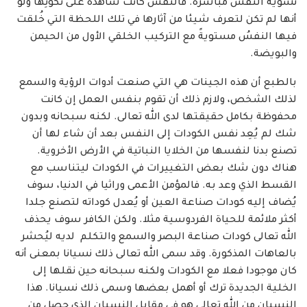
تسوية النفس مباشرة. فالنفس كانت شاهدة على تكوُّنِها ولو
أنها لم تكن لتعرف شيئا من آثارها في تلك اللحظة التي خُلقت
فيها النفسُ مستويةً مع التركيب الخلقي الأول من الحيمن
والبويضة.
بالطبع أن هذه الجينات هي التي صنعت أدوات الرؤية والسمع
لذلك الشخص، ولازم ذلك أن تقوم بنفس العمل إن كانت
محفوظة بكامل حقيقتها لدى الله تعالى. لكنه سبحانه وبدون
شك لم يُعِد نفس الكودات إلى النفس بعد أن شاء لها أن
تصنع بدنا لنفسها من الخلايا النباتية في الأرض الأخروية.
هناك دون شك بعض التغييرات في الكودات ليتناسب مع
القسط الذي وعد به. فالمؤمن الأعمى وراثيا في الدنيا، سوف
يُضاف إليه كودات صناعة العين أو يُعدل كوداته لتصنع جلدا
أكثر ملائمة للحياة الفردوسية مثلا. ولكن الكافر سوف يحذف
الله تعالى كودات صناعة البصر والسمع والتكلم لديه ليُحشر
بالعاهات المذكورة. وقد سمى الله تعالى ذلك نسيانا بمعنى أنه
كان موجودا فعلا مع الكودات ولكنه سبحانه حين نقلها إلى
الخلية الجديدة ترك أو أهمل بعضها وسمى ذلك نسيانا. هذا
النسيان من الله تعالى هو في مقابل النسيان الذي حصل من