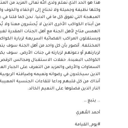
هذا هو الحد الذي نعلم ولدى الله تعالى المزيد من المت
وكلها نظيفة وجميلة ولا تحتاج إلى الإخفاء والخوف و
المبهجة التي تفوق كل ما في الدنيا. نحن كما قلنا في ع
من أبناء الكواكب الأخرى الذين لا يُحشرون معنا ولا 
الهمس متاح لأهل الجنة مع أهل الجنات المقدرة لغيرِ
ويستقلون المراكب الفضائية السريعة لزيارة الكواكب
المختلفة. أتصور بأن كل واحد من أهل الجنة سوف يت
لزيارتهم أو دعوتهم لزيارته في جنات الأرض. سوف ي
الكواكب البعيدة. حفلات الاستقبال ومجالس الرقص 
السماوات والأرض والمزيد من التعرف على الجبار ا
الذين سيخلدون في رضوانه ونعيمه وضيافته الربوبية
آنذاك من كل قلبهم وداعا للقاءات الجنسية المعيبة
النار الذين فضلوها على النعيم الخالد.
.. يتبع …
أحمد المُهري
#يوم_القيامة