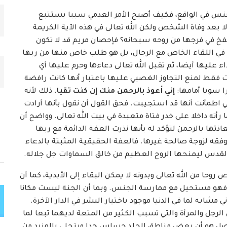
س في الواقع، فكيف أصبح الأمر العدمي سببا يستتبع
ا بعد وفاة الشخص ولكن الله تعالى في هذه الآية الكريمة
فخ في فرجها من روحه سبحانه؟ فإحصان مريم قد لا تكون
 في اللقاء الخاص مع الرجال، بل هو طلب خاص منها من ربها
 عليها أيضا، ثم تقبل الله تعالى دعاءها وحرم عليها أي
 فقط لمنع التجاوز الغصبي عليها باعتبار أنها كانت رافضة
 سويا أمامها:
إني أعوذ بالرحمن منك إن كنت تقيا
. ذلك لأنه
ي اطمأنت أنها قد استجيبت. فحق القول أن نقول بأنها أرادت
 رأته داخلا على خدر فتاة متعبدة في بيت الله تعالى. وواضح أن
ها بالرحمن لتؤكد له بأنها نذرت العفة الدائمة مع ربها
يوفقه لزوجة صالحة غيرها. فالعفة الحقيقية المثبتة بالدعاء
ح القدس ليمنحها الروح العظيم من خالق السماوات جل جلاله.
ا من الله تعالى وبدونه لا يمكن البقاء إلى الأبدية، كما أن
م فهو مستحيل مع ممارسة الجنس. وبما أن الجنة ليست مكانا
شابه لما في الدنيا موجود باختيار البشر في الدار الآخرة.
لرجل والمرأة والتي تسبب الكثير من المتعة لديهما تبعا لما