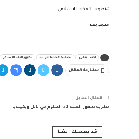
#تطوير_الفقه_الاسلامي
معجب بهذه:
احمد المهري
تصحيح اخطاءنا التراثية
تطوير الفقه الاسلامي
مشاركة المقال
المقال السابق
نظرية ظهور العلم 30-العلوم في بابل ويكيبديا
قد يعجبك أيضا