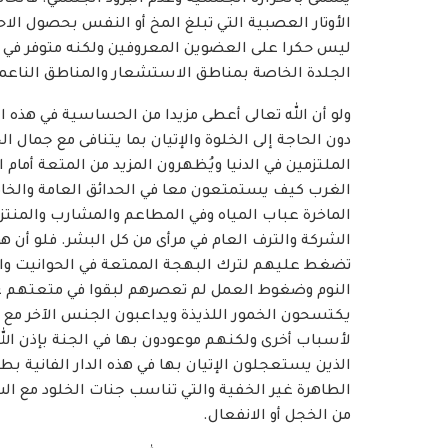
يسمى بالحرارة الجنسية وعدم البرود الجنسي. فالح
الأوتار العصبية التي تبلغ المخ أو النفس بحصول الا
ليس حكرا على العضوين المعروفين ولكنه متوفر في ا
الجلدة الخاصة بمناطق الاستشعار والمناطق الناعمة 
ولو أن الله تعالى أعطى مزيدا من الحساسية في هذه 
دون الحاجة إلى الخلوة والإتيان بما يتنافى مع جمال 
الملتزمين في الدنيا ويُظهرون المزيد من المتعة أمام 
الغرب كيف يستمتعون معا في الحدائق العامة والخاص
الماخرة عباب المياه وفي المطاعم والمشارب والمنتز
الشركة والترف العام في مرأى من كل البشر. فلو أن هؤل
تضغط عليهم لترك البهجة الممتعة في الحوانيت واللجو
النوم وضغوط العمل لم تعصرهم لبقوا في متعتهم ع
يكتسحون الخمور اللذيذة ويداعبون الجنس الآخر مع 
لأسباب أخرى ولكنهم موعودون بها في الجنة بإذن الل
الذين يستعجلون الإتيان بها في هذه الدار الفانية بط
الطاهرة غير الخفية والتي تناسب جنات الخلود مع الشع
من الخجل أو الانفعال.