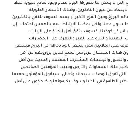
ع التي لا يمكن لنا تصورها اليوم لعدم وجود نماذج دنيوية منها
الابتعاد عن عيون الناظرين. وهناك الأسفار الطويلة
الم البرزخ وحين الفزع الأكبر أو بعده، فسوف نلتقي بالكثيرين
يُحاسبون معنا ولكن يمكننا الارتباط بهم بالهمس احتمالا. إن
 مَن في كوكبنا. فسوف يتفق أهل الجنة على الزيارات
 البعيدة والتنزه عند الغير والتعرف على الحضارات
عرف على الملايين ممن يشعر بالود تجاهه في البرزخ فيسعى
كون هناك استقبال فردوسي ممتع للذين يزورونهم من أهل
والخمور والجلسات المشتركة الممتعة والحديث عن أهل
لعظيم ملك السماوات والأرض وحبيب المؤمنين الصالحين
 التي تفوق الوصف. سبحانه وتعالى. سيقول المؤمنون جميعا
 غير الطاهرة في الدنيا وسوف يكرهونها ويضحكون على أهل