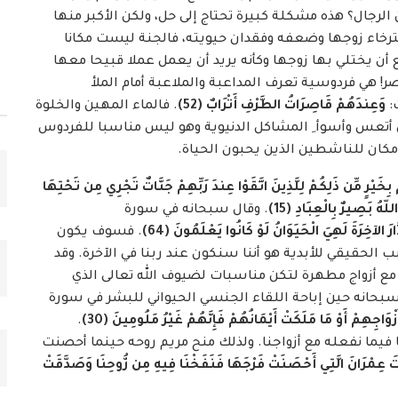
 الرجال؟ هذه مشكلة كبيرة تحتاج إلى حل، ولكن الأكبر منها
ترخاء زوجها وضعفه وفقدان حيويته، فالجنة ليست مكانا
ع أن يختلي بها زوجها وكأنه يريد أن يعمل عملا قبيحا معها
 هي فردوسية تعرف المداعبة والملاعبة أمام الملأ
:
وَعِندَهُمْ قَاصِرَاتُ الطَّرْفِ أَتْرَابٌ (52)
. فالماء المهين والخلوة
 أتعس وأسوأ ِ المشاكل الدنيوية وهو ليس مناسبا للفردوس
مكان للناشطين الذين يحبون الحياة.
م بِخَيْرٍ مِّن ذَلِكُمْ لِلَّذِينَ اتَّقَوْا عِندَ رَبِّهِمْ جَنَّاتٌ تَجْرِي مِن تَحْتِهَا
لّهُ بَصِيرٌ بِالْعِبَادِ (15)
. وقال سبحانه في سورة
َّارَ الآخِرَةَ لَهِيَ الْحَيَوَانُ لَوْ كَانُوا يَعْلَمُونَ (64)
. فسوف يكون
بب الحقيقي للأبدية هو أننا سنكون عند ربنا في الآخرة. وقد
مع أزواج مطهرة لتكن مناسبات لضيوف الله تعالى الذي
بحانه حين إباحة اللقاء الجنسي الحيواني للبشر في سورة
.
ا فيما نفعله مع أزواجنا. ولذلك منح مريم روحه حينما أحصنت
َتَ عِمْرَانَ الَّتِي أَحْصَنَتْ فَرْجَهَا فَنَفَخْنَا فِيهِ مِن رُّوحِنَا وَصَدَّقَتْ