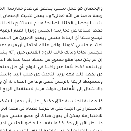
والإحصان هو عمل سلبي يتحقق في عدم ممارسة الجن
رحمة خاصة من الله تعالى؟ ولا يمكن تثبيت الإحصان إل
يثبت الإحصان لأختنا الصالحة مريم ليستتبع ذلك الن
فقط امتناعا عن ممارسة الجنس وإبرازا لعدم الرغبة
ليمنع عنها أي ارتباط جنسي ويمنع الآخرين من الاعتداء
اعتداء جنسي تكوينا. ولكن هناك احتمال أن مريم دعت
للجنس تماما ولذلك قالت للروح القدس حين رأته بشرا
إن لم يكن تقيا فهو ممنوع من مسها تبعا لدعائها الت
أن تبلغه فقط بأنها غير راغبة في الزواج بأي حال حينما
من يفعل ذلك فهو يريد التحدث عن طلب اليد. واستعاذت
وتسميتُها لربها بالرحمن تُخفي نوعا من الدعاء له أن 
والابتهال إلى الله تعالى خولت مريمَ لاستقبال الرو
فالعملية الجنسية عائق حقيقي على أن يحمل الشخص روح
الاستقرار في الجنة على ما عرفنا معناه في قصة آد
للاختبار فلا يمكن أن يكون هناك أي عضو جنسي حيواني م
ولننظر الآن إلى حقيقة ما يفعله العضو الجنسي لدى ا