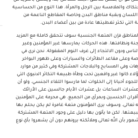
اصل هو أن بعض مناطق الجلد حساس جدا ويتحلى بالمزيد من
حتكاك والملامسة بين الرجل والمرأة. هذا النوع من الحساسية
للسان وبقية مناطق البدن وخاصة المقاطع الناعمة من
التي تكثر تغطيتها عادة من بين أعضاء البدن.
المناطق فإن المتعة الجنسية سوف تتحقق كاملة مع المزيد
الجنة ونظافتها. هذه الحركات يمارسها غير المؤمنين وغير
الناس ودون الالتجاء إلى غرف النوم المقفولة. نحن نرى في
ة وعلى مقاعد الطائرات والسيارات وعلى ظهور البواخر
هات وفي المسابح والبلاجات المشتركة وفي كثير من موارد
اء كانوا غير واقعين تحت وطأة طبيعة التكاثر الدنيوي التي
ء أحيانا إلى الخلوات لما مارسوا اللقاء الجنسي. ولو أن
شرات الساعات بل عشرات الأيام جالسين على الأرائك
أقران الجنسين وبمرأى من الجميع. هي محرمة على المؤمنين
ه تعالى. وسوف يرى المؤمنون متعة غامرة لم يكن يحلم بها
بيعتها. لكن ما يأتون بها دليل على وجود المتعة المشتركة
ور بأن الله تعالى وملائكته يرونهم دون أن يشعروا بأي نوع