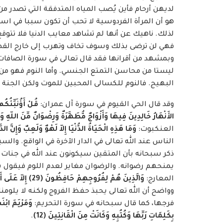
لديهن أرحام فأين يُصب المياه المتدفقة التي تصدر من
هو أن المرأة الفردوسية لا تحب أن تكون سببا في اس
لذلك. ناهيك عن أنها لم تشاهد معايب الدنيا فلا تتوق
فهي لن ترضى بذلك وسوف تخاف وتهرب إلى خارج القصر!
وبمشهد من أقرانها فقد قال تعالى في سورة الصافات
ليستا من محاسن التمتع الجنسي. وأما النوم فهو من
البهيج. فالنوم للكسالى المحبين للموت ولكن الجنة 
وقد قال الحي القيوم في سورة آل عمران:
قُلْ أَؤُنَبِّئُكُ
الأَنْهَارُ خَالِدِينَ فِيهَا وَأَزْوَاجٌ مُّطَهَّرَةٌ وَرِضْوَانٌ مِّنَ اللّهِ وَال
العنكبوت:
وَمَا هَذِهِ الْحَيَاةُ الدُّنْيَا إِلاّ لَهْوٌ وَلَعِبٌ وَإِنَّ الد
الناس عند الله تعالى في الدار الآخرة في الواقع. والس
ذكر سبحانه بأن المتقين سيكونون عند الله في جنات 
يمنحهم رضوانه. والرضوان مغاير لعدم اللوم فيقول س
المعارج:
وَالَّذِينَ هُمْ لِفُرُوجِهِمْ حَافِظُونَ (29) إِلاّ عَلَى أَزْوَاجِهِمْ أَوْ مَا مَلَكَتْ أَيْمَانُهُمْ فَإِنَّهُمْ غَيْرُ مَلُومِينَ (30)
وواضح أن الله تعالى يحبذ حفظ الفروج ولكنه لا يلومن
فرجها، كما قال سبحانه في سورة التحريم:
وَمَرْيَمَ ابْن
بِكَلِمَاتِ رَبِّهَا وَكُتُبِهِ وَكَانَتْ مِنَ الْقَانِتِينَ (12)
.