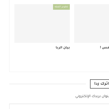
تطوير الفقه
خمس !
بيان الربا
ترك ردا
وان بريدك الإلكتروني.