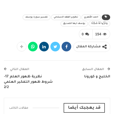
احمد المُهري
تطوير الفقه الاسلامي
تفسير سورة يوسف
وَخَرُّوا لَهُ سُجَّدًا
يوسف ايها الصديق
0
154
مشاركة المقال
المقال السابق
المقال التالي
الخليج و كورونا
نظرية ظهور العلم 17-
شروط ظهور التفكير العلمي
2/2
قد يعجبك أيضا
مقالات الكاتب