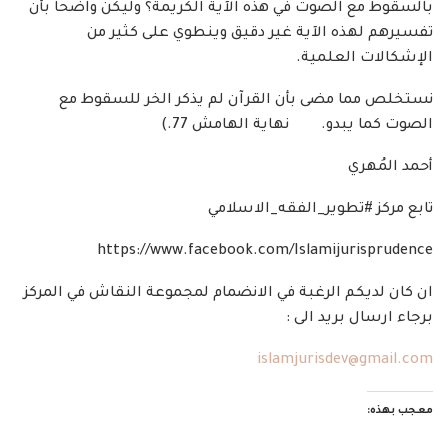
بالسقوط مع الصوت في هذه الآية الكريمة؟ وليكن واضحا بأن
تفسيرهم لهذه الآية غير دقيق وينطوي على كثير من
الإشكالات العلمية.
نستخلص مما مضى بأن القرآن لم يذكر الخر للسقوط مع
الصوت كما يبدو. نهاية الهامش 77.)
أحمد المُهري
تابع مركز #تطوير_الفقه_الاسلامي
https://www.facebook.com/Islamijurisprudence
ان كان لديكم الرغبة في الانضمام لمجموعة النقاش في المركز
برجاء ارسال بريد الى :
islamjurisdev@gmail.com
معجب بهذه: