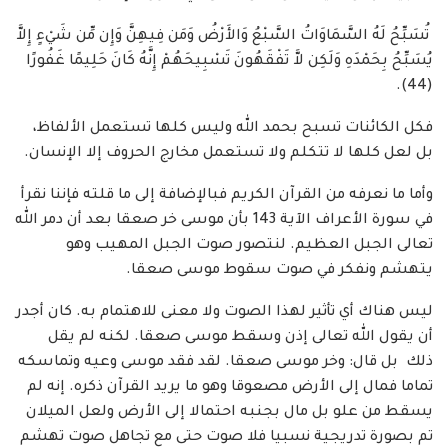
تُسَبِّحُ لَهُ السَّمَاوَاتُ السَّبْعُ وَالأَرْضُ وَمَن فِيهِنَّ وَإِن مِّن شَيْءٍ إِلاَّ
يُسَبِّحُ بِحَمْدَهِ وَلَكِن لاَّ تَفْقَهُونَ تَسْبِيحَهُمْ إِنَّهُ كَانَ حَلِيمًا غَفُورًا
(44).
فكل الكائنات تسبح بحمد الله وليس كلها تستعمل الألفاظ،
بل لعل كلها لا تتكلم ولا تستعمل مخارج الحروف إلا الإنسان.
وأما ما نعرفه من القرآن الكريم فبالإضافة إلى ما قلته فإننا نقرأ
في سورة الأعراف الآية 143 بأن موسى خر صعقا بعد أن دمر الله
تعالى الجبل العظيم. لنتصور صوت الجبل المهيب وهو
يتهشم ونفكر في صوت سقوط موسى صعقا.
ليس هناك أي تأثير لهذا الصوت ولا معنى للاهتمام به. كان أجدر
أن يقول الله تعالى إذن وسقط موسى صعقا. لكنه لم يقل
ذلك بل قال: وخر موسى صعقا. لقد فقد موسى وعيه وتماسكه
تماما فمال إلى الأرض مصعوقا وهو ما يريد القرآن ذكره. إنه لم
يسقط من علو بل مال بجنبه احتمالا إلى الأرض ولعل الميلان
تم بصورة تدريجية نسبيا فلا صوت حتى مع تجاهل صوت تهشم