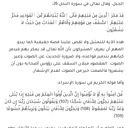
الجبل. وقال تعالى في سورة النحل 26:
قَدْ مَكَرَ ٱلَّذِينَ مِنْ قَبْلِهِمْ فَأَتَى ٱللَّهُ بُنْيَانَهُمْ مِّنَ ٱلْقَوَاعِدِ فَخَرَّ
عَلَيْهِمُ ٱلسَّقْفُ مِن فَوْقِهِمْ وَأَتَاهُمُ ٱلْعَذَابُ مِنْ حَيْثُ لاَ
يَشْعُرُونَ.
هذه الآية للتمثيل ولا تقص علينا قصة حقيقية كما يبدو.
المهم أن يعرف المشركون بأن الله تعالى قد يمكر بهم فيدمر
كيانهم بتدمير قواعده، ولا ضرورة للحديث عن الصوت وغير
الصوت. المقصود ميلان السقف على رؤوس أصحابه دون أن
يشعروا فالصمت خير من الصوت لعدم الإشعار.
وأما قوله الكريم في سورة الإسراء:
قُلْ آمِنُواْ بِهِ أَوْ لاَ تُؤْمِنُواْ إِنَّ الَّذِينَ أُوتُواْ الْعِلْمَ مِن قَبْلِهِ إِذَا يُتْلَى
عَلَيْهِمْ يَخِرُّونَ لِلأَذْقَانِ سُجَّدًا (107) وَيَقُولُونَ سُبْحَانَ رَبِّنَا إِن كَانَ
وَعْدُ رَبِّنَا لَمَفْعُولاً (108) وَيَخِرُّونَ لِلأَذْقَانِ يَبْكُونَ وَيَزِيدُهُمْ خُشُوعًا
(109).