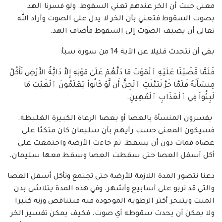
معنى حيث أن الخر عندهم تعني السقوط. ولو فسرنا الهد
بصوت السقوط فتعني بأن الخر لا يدل على الصوت وأراد الله
تعالى أن يضيف الصوت إلى السقوط فأضاف الهد.
بقي أن نتحدث قليلا عن الآية 14 من سورة سبأ:
فَلَمَّا قَضَيْنَا عَلَيْهِ ٱلْمَوْتَ مَا دَلَّهُمْ عَلَىٰ مَوْتِهِ إِلاَّ دَابَّةُ الأَرْضِ تَأْكُلُ
مِنسَأَتَهُ فَلَمَّا خَرَّ تَبَيَّنَتِ ٱلْجِنُّ أَن لَّوْ كَانُواْ يَعْلَمُونَ ٱلْغَيْبَ مَا
لَبِثُواْ فِي ٱلْعَذَابِ ٱلْمُهِينِ.
يفسرون المنسأة بالعصا أو بعصا الرعاة الكبيرة الغليظة.
فسيكون المعنى حسب رأيهم بأن سليمان كان متكئا على
عصاه فمات دون أن يسقط. ثم جاءت الأرضة واجتمعت على
أكل أسفل العصا حتى سقطت العصا وسقط معها سليمان.
دعنا نتصور المدة اللازمة للأرضة حتى تجتمع وتأكل أسفل العصا
والتي قد تربو على أسابيع وأشهر. وفي هذه المدة يتلاشى بدن
الميت ويتبخر أكثر الرطوبة الموجودة فيه فيتناقص وزنه كثيرا
ولا يمكن أن يحدث سقوطه أي صوت. فكيف يمكن تفسير الخر