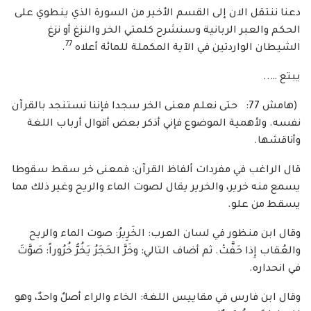
دعنا ننتقل الان إلى القسم الأخير من السورة الذي ينطوي على
الحكم والعبر الربانية وسنشرح كلمتي الخر والنزغ أو نزغ
77
الشيطان الواردتين في الآية المكملة للمائة أعلاه
.
يبتع …..
(هامش 77: حتى نعلم معنى الخر سجدا فإننا نستنجد بالقرآن
نفسه. ولأهمية الموضوع فإني أذكر بعض أقوال أرباب اللغة
وأناقشها.
قال الراغب في مفردات ألفاظ القرآن: فمعنى خر سقط سقوطا
يسمع منه خرير، والخرير يقال لصوت الماء والريح وغير ذلك مما
يسقط من علو.
وقال ابن منظور في لسان العرب: الخَرِيرُ: صوت الماء والريح
والعُقاب إِذا حَفَّتْ. ثم أضاف التالي: وخَرَّ الحَجَرُ يَخُرُّ خُرُوراً: صَوَّتَ
في انحداره.
وقال ابن فارس في مقاييس اللغة: الخاء والراء أصلٌ واحدٌ، وهو