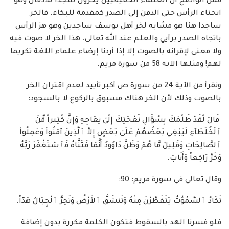
فمن الواضح أن العلماء الحقيقيين يخرون سجدا للأذقان وهو
انحناء الرأس حتى الذقن إلى الصدر كمقدمة للبكاء. فالخر
ساجدا هنا هو مشابه لخر أهل يوسف ساجدين وهو هز الرأس
باتجاه الصدر برأيي والعلم عند الله تعالى. هذا الخر لا صوت فيه
ولا معنى لإقرانه بالصوت إلا إذا أردنا إرضاء علماء اللغة تكريما
لهم! ومثلها الآية 58 من سورة مريم.
ونقرأ من الآية 24 من سورة ص أكبر تأييد لعدم اقتران الخر
بالصوت وذلك لأن الخر هناك مسبوق بالركوع لا بالسجود:
قَالَ لَقَدْ ظَلَمَكَ بِسُؤَالِ نَعْجَتِكَ إِلَىٰ نِعَاجِهِ وَإِنَّ كَثِيراً مِّنَ
ٱلْخُلَطَآءِ لَيَبْغِي بَعْضُهُمْ عَلَىٰ بَعْضٍ إِلاَّ ٱلَّذِينَ آمَنُواْ وَعَمِلُواْ
ٱلصَّالِحَاتِ وَقَلِيلٌ مَّا هُمْ وَظَنَّ دَاوُودُ أَنَّمَا فَتَنَّاهُ فَٱسْتَغْفَرَ رَبَّهُ
وَخَرَّ رَاكِعاً وَأَنَابَ.
وقال تعالى في سورة مريم: 90:
تَكَادُ ٱلسَّمَٰوَٰتُ يَتَفَطَّرْنَ مِنْهُ وَتَنشَقُّ ٱلأَرْضُ وَتَخِرُّ ٱلْجِبَالُ هَدّاً.
فلو فسرنا الهد بالسقوط فتكون الكلمة مكررة بدون إضافة