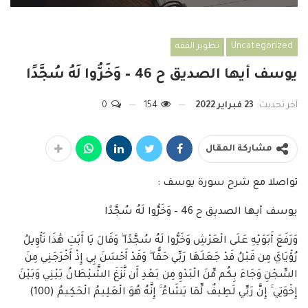
Uncategorized
تطوير الفقه
يوسف أيها الصديق ح 46 – وَخَرُّوا لَهُ سُجَّدًا
آخر تحديث:
23 فبراير 2022
154
0
مشاركة المقال
تواصلا مع شرح سورة يوسف :
يوسف أيها الصديق ح 46 – وَخَرُّوا لَهُ سُجَّدًا
وَرَفَعَ أَبَوَيْهِ عَلَى الْعَرْشِ وَخَرُّوا لَهُ سُجَّدًا ۖ وَقَالَ يَا أَبَتِ هَٰذَا تَأْوِيلُ
رُؤْيَايَ مِن قَبْلُ قَدْ جَعَلَهَا رَبِّي حَقًّا ۖ وَقَدْ أَحْسَنَ بِي إِذْ أَخْرَجَنِي مِنَ
السِّجْنِ وَجَاءَ بِكُم مِّنَ الْبَدْوِ مِن بَعْدِ أَن نَّزَغَ الشَّيْطَانُ بَيْنِي وَبَيْنَ
إِخْوَتِي ۚ إِنَّ رَبِّي لَطِيفٌ لِّمَا يَشَاءُ ۚ إِنَّهُ هُوَ الْعَلِيمُ الْحَكِيمُ (100)