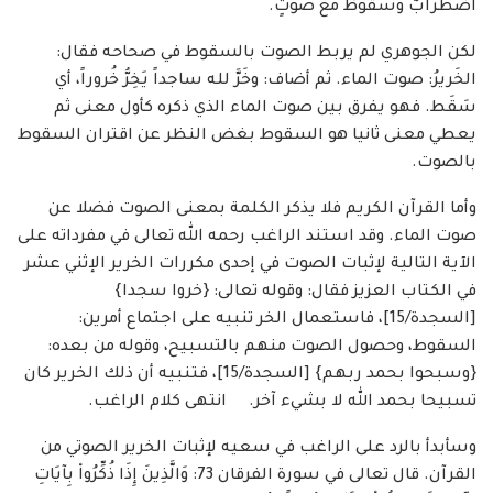
اضطرابٌ وسُقوطٌ مع صوتٍ.
لكن الجوهري لم يربط الصوت بالسقوط في صحاحه فقال:
الخَريرُ: صوت الماء. ثم أضاف: وخَرَّ لله ساجداً يَخِرُّ خُروراً، أي
سَقَط. فهو يفرق بين صوت الماء الذي ذكره كأول معنى ثم
يعطي معنى ثانيا هو السقوط بغض النظر عن اقتران السقوط
بالصوت.
وأما القرآن الكريم فلا يذكر الكلمة بمعنى الصوت فضلا عن
صوت الماء. وقد استند الراغب رحمه الله تعالى في مفرداته على
الآية التالية لإثبات الصوت في إحدى مكررات الخرير الإثني عشر
في الكتاب العزيز فقال: وقوله تعالى: {خروا سجدا}
[السجدة/15]، فاستعمال الخر تنبيه على اجتماع أمرين:
السقوط، وحصول الصوت منهم بالتسبيح، وقوله من بعده:
{وسبحوا بحمد ربهم} [السجدة/15]، فتنبيه أن ذلك الخرير كان
تسبيحا بحمد الله لا بشيء آخر. انتهى كلام الراغب.
وسأبدأ بالرد على الراغب في سعيه لإثبات الخرير الصوتي من
القرآن. قال تعالى في سورة الفرقان 73: وَالَّذِينَ إِذَا ذُكِّرُواْ بِآيَاتِ