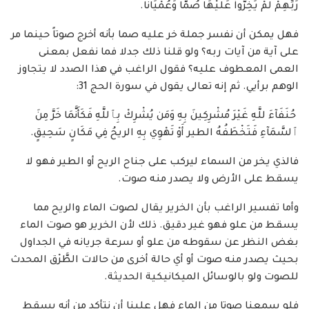
رَبِّهِمْ لَمْ يَخِرُّواْ عَلَيْهَا صُمّاً وَعُمْيَانا.
فهل يمكن أن نفسر جملة خر عليه صما بأنه أخرج صوتاً حينما مر
على آية من آيات ربه؟ ولو قلنا ذلك جدلا فما نفعل بمعنى
العمى المعطوف عليه؟ فقول الراغب في هذا الصدد لا يتجاوز
الوهم برأيي. ثم إنه تعالى يقول في سورة الحج 31:
حُنَفَآءَ للَّهِ غَيْرَ مُشْرِكِينَ بِهِ وَمَن يُشْرِكْ بِٱللَّهِ فَكَأَنَّمَا خَرَّ مِنَ
ٱلسَّمَآءِ فَتَخْطَفُهُ الطير أَوْ تَهْوِي بِهِ الريحُ فِي مَكَانٍ سَحِيقٍ.
فالذي يخر من السماء ليركب على جناح الريح أو الطير فهو لا
يسقط على الأرض ولا يصدر منه صوت.
وأما تفسير الراغب بأن الخرير يقال لصوت الماء والريح مما
يسقط من علو فهو غير دقيق. ذلك لأن الخرير هو صوت الماء
بغض النظر عن سقوطه من علو أو سرعة جريانه في الجداول
بحيث يصدر منه صوت أو أي حالة أخرى من حالات الطَّرْق المحدث
للصوت ولو بالوسائل الميكانيكية الحديثة.
فلو سمعنا صوتا من الماء فهل علينا أن نتأكد من أنه يسقط