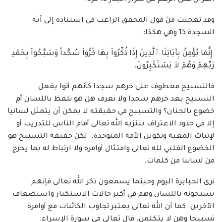
القرآن على الرغم من تكرار الجذر 12 مرة.
وقد تعجبت من قول المحقق الراغب في استناده إلى آية
السجدة 15 وهي هكذا:
إِنَّمَا يُؤْمِنُ بِآيَاتِنَا ٱلَّذِينَ إِذَا ذُكِّرُواْ بِهَا خَرُّواْ سُجَّداً وَسَبَّحُواْ بِحَمْدِ
رَبِّهِمْ وَهُمْ لاَ يَسْتَكْبِرُونَ.
فالتسبيح معطوف على خرهم سجدا كأنهم أتوا بفعل
التسبيح بعد خرهم سجدا ولا نعرف هل هو تلفظ باللسان أم
خضوع بالجنان؟ والتسبيح في حقيقته لا يمكن أن يتمثل لسانيا
إلا في حدود الاعتراف بتنزيه الله تعالى أمام الناس للتدريب أو
لإثبات المعية وتكوين الأمة المتوحدة. لكن حقيقة التسبيح هو
الخضوع القلبي لله تعالى وامتثال أوامره ولا ارتباط له بما يخرج
من لساننا من كلمات.
نرى الجبابرة اليوم وحينما يسمعون ذكر الله تعالى فإنهم
يسبحونه باللسان وهم في أكبر حالات الاستكبار واستضعاف
الآخرين. كما أن الله تعالى يعتبر تجاوب الكائنات مع أوامره
تسبيحا وهن لا يتكلمن. قال تعالى في سورة الإسراء: