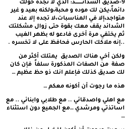
9-صديق الشدائــــــــــــد: الذي لا تجده حولك
دائماً،يكن لك موده و محبة،ولكنه بعيد و غير
متواجد،إلا في المناسبات،لا تجده إلا عند
الشدائد يقف معك بقوة حتى زوال مشكلتك
ثم يختفي مرة أخرى فادعو له بظهر الغيب
..إنه ملاكك الحارس فحافظ على لا تخسره .
ولكن أخي هناك الصديق يمتلك أكثر من
صفة من الصفات المذكورة سلفاً فإن كان
لك صديق كذلك فإعلم انك ذو حظ عظيم …
هذه ما رجوت أن أكونه معكم …
مع اهلي واصدقائي .. مع طلابي وابنائي .. مع
اساتذتي ومرشدي …مع الجميع دون استثناء
…