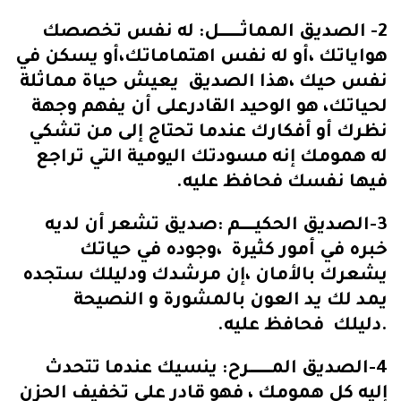
2- الصديق المماثــــــــــــل: له نفس تخصصك
هواياتك ،أو له نفس اهتماماتك،أو يسكن في
نفس حيك ،هذا الصديق يعيش حياة مماثلة
لحياتك، هو الوحيد القادرعلى أن يفهم وجهة
نظرك أو أفكارك عندما تحتاج إلى من تشكي
له همومك إنه مسودتك اليومية التي تراجع
فيها نفسك فحافظ عليه.
3-الصديق الحكيــــــــم :صديق تشعر أن لديه
خبره في أمور كثيرة ،وجوده في حياتك
يشعرك بالأمان ،إن مرشدك ودليلك ستجده
يمد لك يد العون بالمشورة و النصيحة
.دليلك فحافظ عليه.
4-الصديق المــــــــــــرح: ينسيك عندما تتحدث
إليه كل همومك ، فهو قادر على تخفيف الحزن