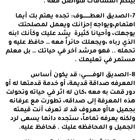
بينكم المسافات فتواصل معه .
7-الصديق العطـــــــــــوف: تجده يهتم بك أيما
اهتمام،ويواجه إحزانك ويعمل لمصلحتك
يوجهك، وأحيانا كثيرة يشد عليك وكأنك ابنه
الذي رباه ،ويجعلك حائراً معه … حافظ عليه و
تحمله .. فهو مرشد آخر في حياتك … بل معلم
مستمر في تعليمك .
8-الصديق الوفـــــــــــي: قد يكون أساس
المعرفه صداقة قديمة، أو خدمة قدمتها له أو
دور قمت به معه ،كان له اثر في حياته وتحولت
هذه المعرفة إلى صداقه، تطورت مع عرفانه
بجميل ماأو معروف قد لا تعرف أنت قيمته
ولكنه يعرفه تماماً، ستجده دائما يسعى لرد
الجميل و المحافظه عليك . فحافظ عليه.