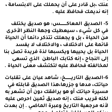
عنك ،بل قادر على أن يحملك على الابتسامة ،
إنه نديمك فحافظ عليه .
5- الصديق المعاكــــــــــــس: هو صديق يختلف
في كل شيء ، سيعطيك وجهة النظر الأخرى
من الحياة ، بل و يجعلك تتذكر دائما أن الحياة
قائمة على الاختلاف ، والاختلاف لا يفسد
الحياة بل يحييها ويكسبها لذة فريدة تصل بنا
إلى النجاح ، إنه كتابك الباطن الذي تسعى
لمخالفته فحافظ عليه لتكتشف معنى الحياة .
6-الصديق التاريـــــــــــخ: شاهد عيان على تقلبات
حياتك، مدها و جزرها،هذا الصديق قابلته في
مسيرة حياتك أو هو يرافقك دون أن تشعر به
لكنه قريب منك ، إنه صديق ثمين احرص عليه
لأنه مرجعية التاريخ وعبرة الماضي . إن بعدت