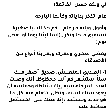
لي ولكم حسن الخاتمة)
عام اتذكر بداياته وكأنها البارحة
وأقول ويلاه مر عام … كم هذ الدنيا صغيرة ..
نستفيق منها ونكرر (إنما لبثنا يوما أو بعض
يوم )
يمضي بعمري وعمرك ويمر بنا أنواع من
الأصدقاء
1- الصديق المنعـــــــش: صديق أصغر منك
سناً، ستشعر كم أنت محظوظ، أنك وصلت
لهذه المرحلة،سيغريك نشاطه وحماسه أن
يعود سنك لسنه ، وتظل تتعلم منه كل ما
هو جديد ومستجد ، إنه عينك على المستقبل
فحافظ عليه.