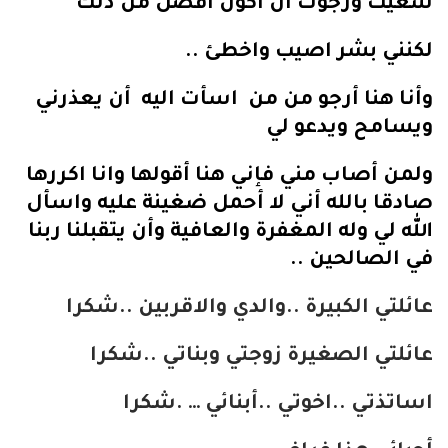
سعيت ورجوت أن أكون افضل من ذلك
لكنني بشر اصيب واخطئ ..
وأنا هنا أرجو من من اسأت اليه أن يعذرني
ويسامح ويدعو لي
ولمن أصاب مني فإني هنا أقولها وانا اكررها
صادقا بالله أني لا أحمل ضغينة عليه واسأل
الله لي وله المغفرة والعافية وأن يتقبلنا ربنا
في الصالحين ..
عائلتي الكبيرة ..والدي والاقربين ..شكرا
عائلتي الصغيرة زوجتي وبناتي ..شكرا
اساتذتي ..اخوتي ..أبنائي … .شكرا