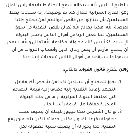
بالطبع لا ننس بأنه سبحانه سمح الاحتفاظ بقيمة رأس المال
وهو القدرة الشرائية للمال كما تم توضيحه. إنه سبحانه يعظ
المسلمين بأن يتنازلوا عن فائض أموالهم لمن يحتاج طلبا
لمرضاة الله. هكذا يعالج الله تعالى نقص النقدية في سوق
المسلمين. فما معنى الربا في أموال الناس باسم البنوك
الإسلامية؟ أليس ذلك محاولة لمخادعة الله تعالى والله لا يمكن
أن ينخدع. فأرجو أن يتقي رجال الدين وأصحاب الثروات من أن
يسموا ما يسرقونه من أموال الناس تسميات إسلامية.
والآن نقترح قانون الفوائد كالتالي
:
يجوز للمحتاج أن يستدين نقدا من شخص آخر مقابل
التعهد بإعادة النقدية إليه مضافا إليه قيمة التضخم
التي تعلنها البنوك المركزية أو ما في حكم البنوك
المركزية حفاظا على قيمة رأس المال.
لو كان المُقرض بنكا فيجوز للبنك أن يضيف نسبة
معقولة يقرها القانون مقابل خدماته للذين يتعاملون مع
النقدية، كما يجوز له أن يضيف نسبة معقولة لكل