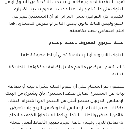
تموت النقدية لديه وبإمكانه أن يسحب النقدية من السوق أو من
البنوك متى ما شاء وأراد. هذا مكسب محرم بسبب أضراره
الكبيرة. كل القوانين تحمي المرابي لو أن المستدين عجز عن
الدفع وليس هناك قانون يحمي التاجر لو تعرض للخسارة. هذا
ظلم اجتماعي يجب مكافحته.
البنك اللاربوي المعروف بالبنك الإسلام
البنوك اللاربويه أو الإسلامية تجني أرباحا محرمة قطعا.
ذلك لأنهم يعرضون مالهم مقابل إضافة يحققونها بالطريقة
التالية:
يتفقون مع المحتاج على أن يقوم البنك بشراء بيت أو بضاعة
نيابة عن المشتري مقابل تعهد المشتري بأن يشتري من البنك
الإسلامي اللاربوي بسعر أعلى من السعر الذي اشتراه البنك.
هكذا لا يخسر البنك الإسلامي أبدا ويضمن الربح ولا يتعرض
لقانون العرض والطلب التجاري كما أنه يتجاوز الخوف والرجاء.
إنه ضامن للربح وليس خائفا. مجرد تغيير الألفاظ أصبح عمله