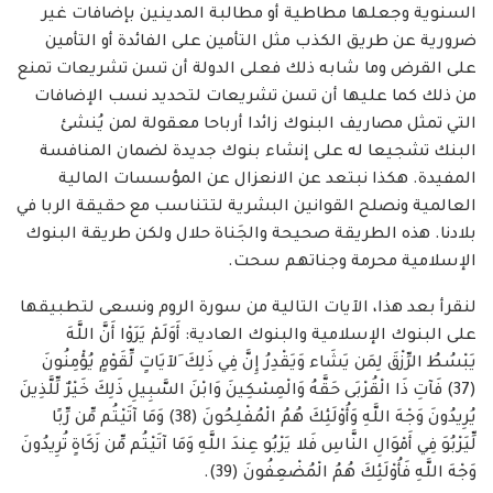
السنوية وجعلها مطاطية أو مطالبة المدينين بإضافات غير
ضرورية عن طريق الكذب مثل التأمين على الفائدة أو التأمين
على القرض وما شابه ذلك فعلى الدولة أن تسن تشريعات تمنع
من ذلك كما عليها أن تسن تشريعات لتحديد نسب الإضافات
التي تمثل مصاريف البنوك زائدا أرباحا معقولة لمن يُنشئ
البنك تشجيعا له على إنشاء بنوك جديدة لضمان المنافسة
المفيدة. هكذا نبتعد عن الانعزال عن المؤسسات المالية
العالمية ونصلح القوانين البشرية لتتناسب مع حقيقة الربا في
بلادنا. هذه الطريقة صحيحة والجَناة حلال ولكن طريقة البنوك
الإسلامية محرمة وجناتهم سحت.
لنقرأ بعد هذا، الآيات التالية من سورة الروم ونسعى لتطبيقها
على البنوك الإسلامية والبنوك العادية: أَوَلَمْ يَرَوْا أَنَّ اللَّهَ
يَبْسُطُ الرِّزْقَ لِمَن يَشَاء وَيَقْدِرُ إِنَّ فِي ذَلِكَ َلآيَاتٍ لِّقَوْمٍ يُؤْمِنُونَ
(37) فَآتِ ذَا الْقُرْبَى حَقَّهُ وَالْمِسْكِينَ وَابْنَ السَّبِيلِ ذَلِكَ خَيْرٌ لِّلَّذِينَ
يُرِيدُونَ وَجْهَ اللَّهِ وَأُوْلَئِكَ هُمُ الْمُفْلِحُونَ (38) وَمَا آتَيْتُم مِّن رِّبًا
لِّيَرْبُوَ فِي أَمْوَالِ النَّاسِ فَلا يَرْبُو عِندَ اللَّهِ وَمَا آتَيْتُم مِّن زَكَاةٍ تُرِيدُونَ
وَجْهَ اللَّهِ فَأُوْلَئِكَ هُمُ الْمُضْعِفُونَ (39).