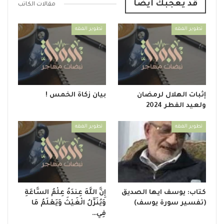
قد يعجبك أيضا
مقالات الكاتب
تطوير الفقه
تطوير الفقه
إثبات الهلال لرمضان
بيان زكاة الخمس !
ولعيد الفطر 2024
تطوير الفقه
تطوير الفقه
كتاب: يوسف ايها الصديق
إِنَّ اللَّهَ عِندَهُ عِلْمُ السَّاعَةِ
(تفسير سورة يوسف)
وَيُنَزِّلُ الْغَيْثَ وَيَعْلَمُ مَا
فِي…