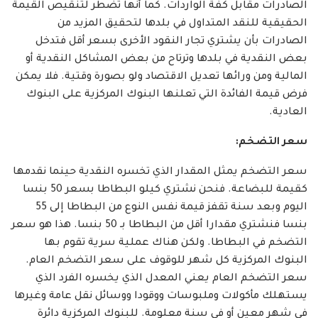
الصادرات مقابل كفة الواردات. كما أنها تضطر لتنقيص القيمة
الحقيقية للنقد المتداول في بلدها لتحقيق المزيد من
الصادرات بأن يشتري تجار النقود الأخرى بسعر أقل فتدخل
بعض النقدية في بلدها وترتاح من بعض المشاكل النقدية أو
المالية ومن ورائها تعديل الاقتصاد ولو بصورة وقتية. فلا يمكن
فرض قيمة الفائدة التي تعلنها البنوك المركزية على البنوك
العادية.
سعر التضخم
:
سعر التضخم يمثل المقدار الذي تخسره النقدية حينما نقدمها
كقيمة للبضاعة. فنحن نشتري كيلو البطاطا بسعر 50 بنسا
اليوم وبعد سنة تقفز قيمة نفس النوع من البطاطا إلى 55
بنسا فنشتري مقدارا أقل من البطاطا بـ 50 بنسا. هذا هو سعر
التضخم في البطاطا. ولكن هناك عملية سرية تقوم بها
البنوك المركزية كل شهر للوقوف على سعر التضخم العام.
سعر التضخم العام يعني المعدل الذي يخسره الفرد الذي
يستهلك مأكولات وملبوسات ووقودا ووسائل نقل عامة وغيرها
في شهر معين أو في سنة معلومة. للبنوك المركزية دائرة