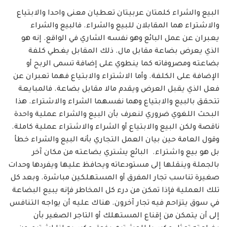
البيع والشراء كلمتان عربيتان تعطيان معنى واحدا والابتياع
والاشتراء هما المقابلان للبيع والشراء. فالبيع والشراء
يعبران عن عمل البائع وهو نفسه الشاري في الواقع. إنه هو
الذي يعرض بضاعة مقابل مال. ذلك المقابل يغطي كلفة
بضاعته ومصروفاته كما ينطوي على إضافة تسمى الربح أو
الإضافة على الكلفة. وأما الاشتراء والابتياع فهما تعبران عن
فعل الذي يقبل العرض ويقدم مالا مقابل بضاعة. فالمبايعة
تتحقق بالبيع والابتياع وهما نفسهما الشراء والاشتراء. هذا
البحث اللغوي ضروري لنعرف بأن البيع والشراء عملية واحدة
ناقصة ولكن البيع والابتياع أو الشراء والاشتراء عملية كاملة.
وقول العامة حين بيان العمل التجاري بأنه البيع والشراء خطأ
بل هو بيع واشتراء. البائع يشتري بضاعته من مكان آخر
بالجملة وينقلها إلى مستودعاته ويحافظ عليها ويفردها وحدات
صغيرة تناسب تجار المفرق أو المستهلكين مباشرة. وبعد كل
تلك العملية فإذا تمكن من درء كل المخاطر فإنه يبيع البضاعة
في سوق يتزاحم فيه تجار آخرون. هناك عليه أن يواجه التنافس
إلى أن يتمكن من إقناع المستهلك أو التاجر الصغير بأن