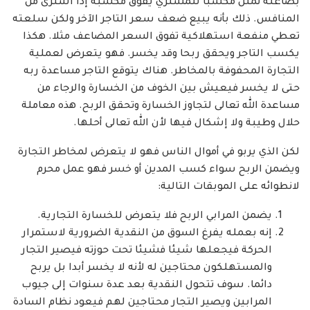
بضاعته تمثل مكسبا للمشتري يفوق مكسبه إذا اشترى من
المنافس. ذلك بأنه يبيع ضعف سعر التاجر الآخر ولكن سلعته
تعطي منفعة استهلاكية تفوق السعر المضاعف مثلا. هكذا
يكسب التاجر ويحقق ربحا وقد يخسر. فهو يتعرض لعملية
التجارة المحفوفة بالمخاطر. هناك يتوقع التاجر مساعدة ربه
حتى لا يخسر فيعيش بين الخوف من الخسارة والرجاء من
مساعدة الله تعالى لتجاوز الخسارة وتحقق الربح. هذه معاملة
حلال وطيبة ولا إشكال فيها لأن الله تعالى أحلها.
لكن الذي يربو في أموال الناس فهو لا يتعرض لمخاطر التجارة
ويضمن الربح سواء كسب المدين أو خسر فهو عمل محرم
لانطوائه على الموبقات التالية:
يضمن المرابي الربح فلا يتعرض للخسارة التجارية.
إنه بعمله يفرغ السوق من النقدية الضرورية لاستمرار
الحركة فيجعلها شيئا فشيئا تحت حوزته فيصير التجار
والمستهلكون محتاجين له لأنه لا يخسر أبدا بل يربح
دائما. سوف تتحول النقدية بعد عدة سنوات إلى جيوب
المرابين ويصير التجار محتاجين لهم فيعود نظام السادة