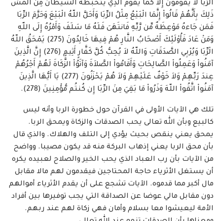
الرِّبَا لاَ يَقُومُونَ إِلاَّ كَمَا يَقُومُ الَّذِي يَتَخَبَّطُهُ الشَّيْطَانُ مِنَ الْمَسِّ
ذَلِكَ بِأَنَّهُمْ قَالُواْ إِنَّمَا الْبَيْعُ مِثْلُ الرِّبَا وَأَحَلَّ اللّهُ الْبَيْعَ وَحَرَّمَ الرِّبَا
فَمَن جَاءهُ مَوْعِظَةٌ مِّن رَّبِّهِ فَانتَهَىَ فَلَهُ مَا سَلَفَ وَأَمْرُهُ إِلَى اللّهِ
وَمَنْ عَادَ فَأُوْلَئِكَ أَصْحَابُ النَّارِ هُمْ فِيهَا خَالِدُونَ (275) يَمْحَقُ اللّهُ
الْرِّبَا وَيُرْبِي الصَّدَقَاتِ وَاللّهُ لاَ يُحِبُّ كُلَّ كَفَّارٍ أَثِيمٍ (276) إِنَّ الَّذِينَ
آمَنُواْ وَعَمِلُواْ الصَّالِحَاتِ وَأَقَامُواْ الصَّلاَةَ وَآتَوُاْ الزَّكَاةَ لَهُمْ أَجْرُهُمْ
عِندَ رَبِّهِمْ وَلاَ خَوْفٌ عَلَيْهِمْ وَلاَ هُمْ يَحْزَنُونَ (277) يَا أَيُّهَا الَّذِينَ
آمَنُواْ اتَّقُواْ اللّهَ وَذَرُواْ مَا بَقِيَ مِنَ الرِّبَا إِن كُنتُم مُّؤْمِنِينَ (278).
تلك هي الآيات الأولى في القرآن حول خطورة الربا وأنه ليس
كالبيع وبأن الله تعالى يحب الصدقات والزكاة ويمحق الربا.
يمحق يعني ينقص بحيث يؤدي إلى التلف والهلاك. والذي قال
بأن محق الربا يعني إذهاب البركة منه قد يكون مصيبا. وواضح
من الآيات بأن رب العباد الذي يحب الخير والصلاح لعبيده يكره
أن يستغل الأثرياء حاجة المحتاجين فيقدمون لهم مالا مقابل
مال أكبر مما قدموه. الآيات تشجع على أن يقدم الأثرياء أموالهم
دون مقابل مالي عوضا عن الصداقة التي يجب توفيرها بين أفراد
الأمة ليعيشوا معا بسلام وأمان فهي زكاة لهم عند ربهم.