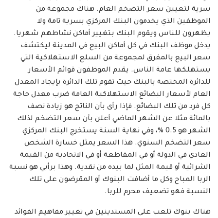
سرية لتعيين سعر التضخم العام. هناك مجموعة من
الموظفين الذي يخدمون البنك المركزي بسرية تامة ولا
يظهرون للناس ويقوم البنك بتغيير أماكن نشاطهم شهريا.
يدخل موظف البنك في كل أماكن البيع في المدينة ليكتشف
سعر البيع بالمفرق لمجموعة من السلع الاستهلاكية التي
يستهلكها عامة الناس. يقدم الموظفون قوائم الأسعار
للدائرة المختصة بالبنك حيث تقوم تلك الدائرة بإيجاد المعدل
العام لأسعار البضائع الاستهلاكية العامة ضرب معدل حاجة
كل فرد من تلك البضائع. فإذا رأى بأن الناتج هو زيادة نصف
بالمائة مثلا عن الشهر الماضي أعلن بأن سعر التضخم لذلك
الشهر هو 0.5 %، وفي نهاية السنة يستخرج البنك المركزي
سعر التضخم السنوي. هذا السعر يمثل خسارة الشخص
العادي في الدولة أو في المقاطعة أو في الاتحادية من القيمة
الشرائية أو قيمة المثل لما بيده من نقدية. وهذا برأيي هو نسبة
الربا المباح وكل ما أضافت البنوك أو المقرضون على تلك
النسبة فهو تضعيف محرم للربا.
هناك بنوك تلعب على المستدينين في تغيير مفاهيم الفوائد