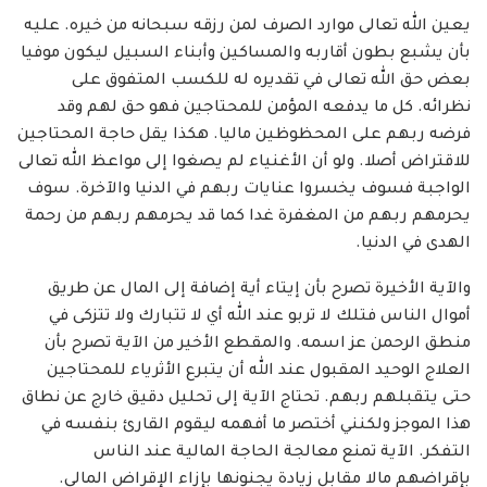
يعين الله تعالى موارد الصرف لمن رزقه سبحانه من خيره. عليه
بأن يشبع بطون أقاربه والمساكين وأبناء السبيل ليكون موفيا
بعض حق الله تعالى في تقديره له للكسب المتفوق على
نظرائه. كل ما يدفعه المؤمن للمحتاجين فهو حق لهم وقد
فرضه ربهم على المحظوظين ماليا. هكذا يقل حاجة المحتاجين
للاقتراض أصلا. ولو أن الأغنياء لم يصغوا إلى مواعظ الله تعالى
الواجبة فسوف يخسروا عنايات ربهم في الدنيا والآخرة. سوف
يحرمهم ربهم من المغفرة غدا كما قد يحرمهم ربهم من رحمة
الهدى في الدنيا.
والآية الأخيرة تصرح بأن إيتاء أية إضافة إلى المال عن طريق
أموال الناس فتلك لا تربو عند الله أي لا تتبارك ولا تتزكى في
منطق الرحمن عز اسمه. والمقطع الأخير من الآية تصرح بأن
العلاج الوحيد المقبول عند الله أن يتبرع الأثرياء للمحتاجين
حتى يتقبلهم ربهم. تحتاج الآية إلى تحليل دقيق خارج عن نطاق
هذا الموجز ولكنني أختصر ما أفهمه ليقوم القارئ بنفسه في
التفكر. الآية تمنع معالجة الحاجة المالية عند الناس
بإقراضهم مالا مقابل زيادة يجنونها بإزاء الإقراض المالي.