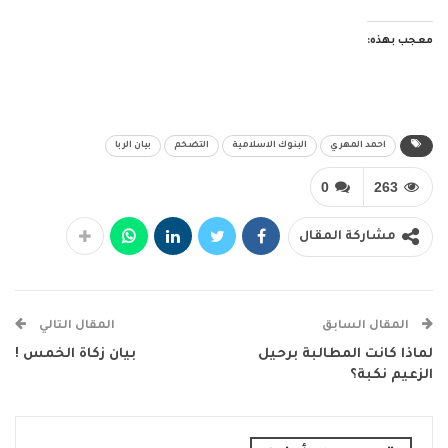
معجب بهذه:
احمد المهري
البنوك الاسلامية
التضخم
بيان الربا
0
263
مشاركة المقال
المقال السابق
المقال التالي
لماذا كانت المطالبة برحيل
بيان زكاة الخمس !
الزعيم نكبة؟