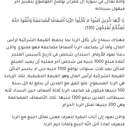
والله تعالى في سورة آل عمران يوضح الموضوع بتعبير آخر
فيقول سبحانه:
يَا أَيُّهَا الَّذِينَ آمَنُواْ لاَ تَأْكُلُواْ الرِّبَا أَضْعَافًا مُّضَاعَفَةً وَاتَّقُواْ اللّهَ
لَعَلَّكُمْ تُفْلِحُونَ (130).
فهناك سماح بأن يأكل الربا بما يحفظ القيمة الشرائية لرأس
المال، وأما أن يضاعف الربا أضعافا مضاعفة فهو ممنوع. والآن
دعنا نعود للأرقام. استدان شخص في تاريخ تأسيس المتجر
أعلاه مبلغ 1000 جنيه من شخص آخر فعليه أن يعيد المبلغ
للدائن بعد ثلاث سنوات بواقع 1100 جنيه حتى لا يخسر الدائن
القيمة الشرائية لرأس المال وهو القيمة الحقيقية. تلك الزيادة
هي الربا المسموح. فلو اتفق مع المدين أن يدفع له كل سنة
100 جنيها فيكون قد ضاعف الربا ثلاثة أضعاف حين السداد لأنه
سيطالب المدين بدفع 1300 جنيها. تلك الأضعاف المضاعفة
وهي 200 جنيها تمثل الربا الحرام.
والآن نعود إلى آيات البقرة لنعرف معنى تماثل البيع مع الربا
فنعرف لماذا أحل الله البيع ولماذا حرم الربا.