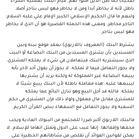
صحيحا كما ظن الذين أفتوا لهم. قيام البنك بعملية الشراء
باطل لأنه لا يخاطر أبدا ومن لا يخاطر فهو ليس بتاجر أصلا.
ولنعم ما قال الحكيم الإسلامي الكبير الإمام علي عليه السلام:
التاجر مخاطر. ومعنى هذه الجملة القصيرة هو أن الذي لا يخاطر
فهو ليس بتاجر.
يشترط البنك (المعروف باللاربوي) بعقد موقع بينه وبين
المستدين بأن يشتري المستدين من البنك البضاعة أو البيت
الذي سيشتريه البنك فيتعاملان في شيء لا يملكه المشتري.
ولا يجوز التعامل فيما لا تملكه. لا يجوز أن يقول أحد لآخر بأنه
يبيعه البضاعة غير المملوكة له ولكنه يريد أن يشتريها
ليبيعها عليه. هذه معاملة باطلة لأن البنك يبيع شيئا لا
يملكه. فالله قد أحل البيع وهو تنازل البائع عما يملكه
للمشتري مقابل مال معقول ولولا ذلك فإن المشتري في حكم
السفيه ولا يجوز التعامل مع السفهاء بنص القرآن الكريم.
فالبنك اللاربوي أكبر ضررا للمجتمع من البنوك العادية ويجب
محقها وإقفالها. إنها عيب على الدول وتمثل اتهاما للإسلام. لا
يمكن لقوانين الفوائد أن تقلص من نشاطاتهم الخطيرة على