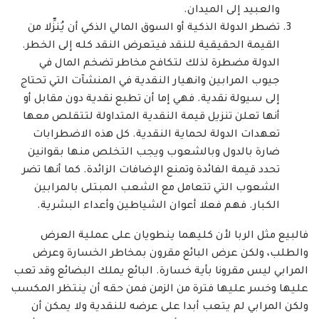
والعبيد إلى الميدان.
تضطر الدولة الذكية أو السوق المالي الذكي أن يُنزِّلا من
القيمة الحقيقية للنقد فيتعرض النقد كله إلى الخطر.
الدولة مضطرة لذلك لتكافح مخاطر تضخم المال في
جيوب المرابين وانهيار النقدية في المنشآت التي تحتاج
إلى سيولة نقدية. فهي إما أن تطبع نقدية دون مقابل أو
أنها تعلن تنزيل قيمة النقدية المتداولة لتتقلص معها
تعهدات الدولة لحماية النقدية. كل هذه الاضطرابات
ضارة بالدول وبالشعوب ويجب التخلص منها بقوانين
تحدد قيمة الفائدة وتمنع الإضافات الزائدة. كما أنها تضر
الشعوب التي تتعامل مع الشعب المبتلى بالمرابين
الكبار. فهم فعلا أعوان الشياطين وأعداء البشرية.
فالبيع مثل الربا لأن كليهما ينطويان على عملية العرض
والطلب، ولكن عرض البائع مقرون بمخاطر الخسارة وعرض
المرابي ليس مقرونا بأية خسارة. البائع يملك البضائع وقد تعب
عليها وخسر عليها فترة من الزمن فمن حقه أن ينتظر المكسب
ولكن المرابي لم يتعب أبدا على عرضه للنقدية ولا يمكن أن