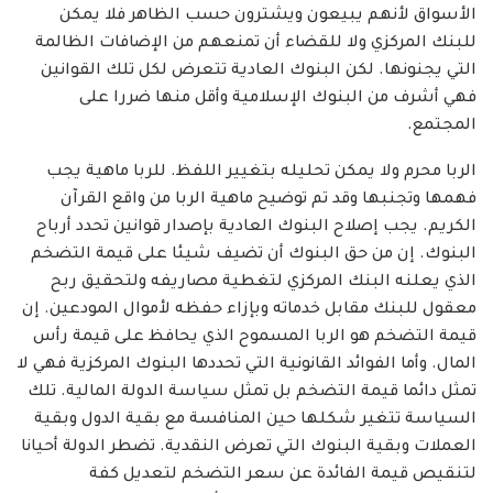
الأسواق لأنهم يبيعون ويشترون حسب الظاهر فلا يمكن
للبنك المركزي ولا للقضاء أن تمنعهم من الإضافات الظالمة
التي يجنونها. لكن البنوك العادية تتعرض لكل تلك القوانين
فهي أشرف من البنوك الإسلامية وأقل منها ضررا على
المجتمع.
الربا محرم ولا يمكن تحليله بتغيير اللفظ. للربا ماهية يجب
فهمها وتجنبها وقد تم توضيح ماهية الربا من واقع القرآن
الكريم. يجب إصلاح البنوك العادية بإصدار قوانين تحدد أرباح
البنوك. إن من حق البنوك أن تضيف شيئا على قيمة التضخم
الذي يعلنه البنك المركزي لتغطية مصاريفه ولتحقيق ربح
معقول للبنك مقابل خدماته وبإزاء حفظه لأموال المودعين. إن
قيمة التضخم هو الربا المسموح الذي يحافظ على قيمة رأس
المال. وأما الفوائد القانونية التي تحددها البنوك المركزية فهي لا
تمثل دائما قيمة التضخم بل تمثل سياسة الدولة المالية. تلك
السياسة تتغير شكلها حين المنافسة مع بقية الدول وبقية
العملات وبقية البنوك التي تعرض النقدية. تضطر الدولة أحيانا
لتنقيص قيمة الفائدة عن سعر التضخم لتعديل كفة