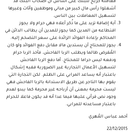
معاملة كربح للبنك على أساس أن أصحاب البنك قد
أشغلوا رأس مال كبير من مباني وموظفين وأثاث وغيرها
لتسهيل المعاملات بين الناس.
أية إضافة تزيد على ما ذُكر أعلاه فهي حرام ولا يجوز
اقتطاعه من المدين كما يجوز للمدين أن يطالب الدائن في
المحاكم بإعادة الفوائد الزائدة على سعر التضخم إليه.
يجوز للمحتاج أن يستدين مالا مقابل دفع الفوائد ولو كان
المُقرض ظالما ويطلب الربا الفاحش. فأخذ الربا حرام
ودفعه ليس حراما للمحتاج. أما دفع الربا الفاحش
لتسهيل الأعمال التجارية غير الضرورية ففيه إشكال
باعتبار أنه يساعد المرابي على الظلم. لكن التجارة التي
يقوم بها التاجر عن طريق الاستدانة بالربا الفاحش فهي
ليست محرمة بمعنى أن أرباحه غير محرمة كما يبدو لعدم
وجود نص قرآني عليها فيما عدا أنه قد يكون فاعلا للحرام
باعتبار مساعدته للمرابي.
أحمد عباس المُهري
22/12/2015