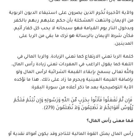
ومعناها بأن الصدقات تنمو عند الله تعالى.
والآية الأخيرة تُحْرم الذين يصرون على استيفاء الديون الربوية
من الإيمان وانتهت المشكلة بأن حكم عليهم ربهم بالكفر
وبدخول النار يوم القيامة فهو سبحانه لا يحب كل كفار أثيم.
فكأن شرط الإيمان بالرسالة هو ترك ما بقي من الربا على
المدينين.
كلمة الربا تعني الارتفاع كما تعني الزيادة. والربا المالي في
اللغة كما يقول الراغب في المفردات تعني زيادة رأس المال.
والله تعالى يسمح بإبقاء القيمة الشرائية لرأس المال ولو
بإضافة القيمة العينية ويحرم ما زاد على ذلك. هذا ما تؤكده
الآية التوضيحية بعد ما ذكر أعلاه من سورة البقرة:
فَإِن لَّمْ تَفْعَلُواْ فَأْذَنُواْ بِحَرْبٍ مِّنَ اللّهِ وَرَسُولِهِ وَإِن تُبْتُمْ فَلَكُمْ
رُؤُوسُ أَمْوَالِكُمْ لاَ تَظْلِمُونَ وَلاَ تُظْلَمُونَ (279).
فما معنى رأس المال؟
رأس المال يمثل القوة المالية للتاجر وقد يكون أموالا نقدية أو