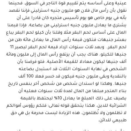
عينية وعلى أساسه يتم تقييم قوة التاجر في السوق. فحينما
نقول بأن رأس مال فلان هو مليون جنيه استرليني فإننا نقصد
بأنه في يوم خاص هو يوم تأسيس متجره كان قادرا على أن
يشتري ما يعادل مليون جنيه استرليني من بضاعة. فإذا قيمنا
المال على أساس لحم البقر مثلا وقلنا بأن كيلو لحم البقر يباع
بعشر جنيهات فتكون قيمة رأس المال ما يعادل مائة طن من
لحم البقر. وبعد ثلاث سنوات ازداد قيمة لحم البقر ليصير 11
جنيها للكيلو. هناك يجب أن يرتفع رأس المال إلى مليون ومائة
ألف جنيها ليكون معادلا للقيمة الأصلية. فلو فرضنا بأن
الشخص في نهاية السنوات الثلاث قد استبدل بضاعته
بالنقدية وبقي مليون جنيه فيكون قد خسر فعلا 100 ألف
جنيها. وهكذا لو استدان شخص من شخص آخر بنفس تاريخ
بناء المتجر مبلغا من المال لمدة ثلاث سنوات فعليه أن
يضيف على ذلك المبلغ ما يعادل 10% ليحتفظ بالقيمة
الشرائية للدين. هكذا يتحقق قوله تعالى: فلكم رؤوس أموالكم
لا تظلمون ولا تُظلمون. هذه الزيادة ليست محرمة بل هي حق
طبيعي للدائن.