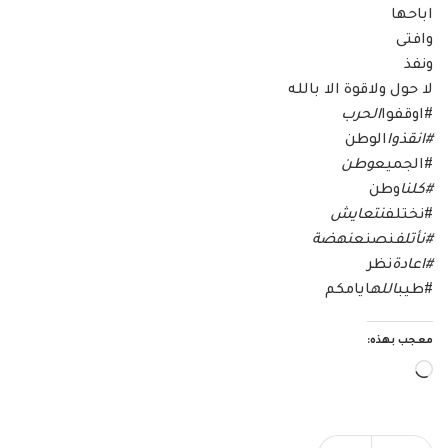
اباحها
وافتى
ونفذ
لا حول ولاقوة الا بالله
#اوقفوا
الحرب
#انقذوا
الوطن
#الجميع
وطن
#كلنا
وطن
#نختلف
نتعايش
#نأتلف
نصنع
نهضة
#اعادة
نظر
#طيب
الله
ايامكم
معجب بهذه:
جاري
التحميل…