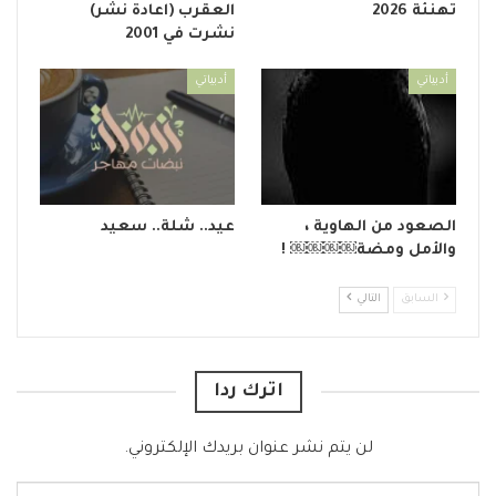
تهنئة 2026
العقرب (اعادة نشر)
نشرت في 2001
أدبياتي
أدبياتي
الصعود من الهاوية ،
عيد.. شلة.. سعيد
والأمل ومضة￼￼￼￼ !
السابق
التالي
اترك ردا
لن يتم نشر عنوان بريدك الإلكتروني.