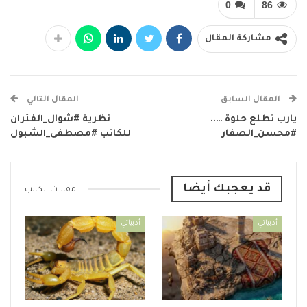
0
86
مشاركة المقال
المقال السابق
المقال التالي
يارب تطلع حلوة …..
نظرية #شوال_الفئران
#محسن_الصفار
للكاتب #مصطفى_الشبول
قد يعجبك أيضا
مقالات الكاتب
أدبياتي
أدبياتي