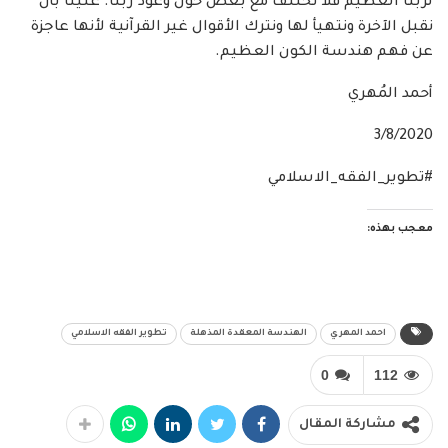
لربنا العظيم فلا نختلف مع بعض حول وعود ربنا. علينا بأن
نقبل الآخرة ونتهيأ لها ونترك الأقوال غير القرآنية لأنها عاجزة
عن فهم هندسة الكون العظيم.
أحمد المُهري
3/8/2020
#تطوير_الفقه_الاسلامي
معجب بهذه:
احمد المهري
الهندسة المعقدة المذهلة
تطوير الفقه الاسلامي
0
112
مشاركة المقال