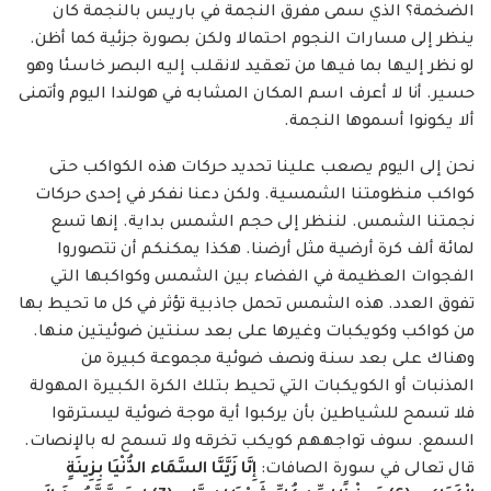
الضخمة؟ الذي سمى مفرق النجمة في باريس بالنجمة كان
ينظر إلى مسارات النجوم احتمالا ولكن بصورة جزئية كما أظن.
لو نظر إليها بما فيها من تعقيد لانقلب إليه البصر خاسئا وهو
حسير. أنا لا أعرف اسم المكان المشابه في هولندا اليوم وأتمنى
ألا يكونوا أسموها النجمة.
نحن إلى اليوم يصعب علينا تحديد حركات هذه الكواكب حتى
كواكب منظومتنا الشمسية. ولكن دعنا نفكر في إحدى حركات
نجمتنا الشمس. لننظر إلى حجم الشمس بداية. إنها تسع
لمائة ألف كرة أرضية مثل أرضنا. هكذا يمكنكم أن تتصوروا
الفجوات العظيمة في الفضاء بين الشمس وكواكبها التي
تفوق العدد. هذه الشمس تحمل جاذبية تؤثر في كل ما تحيط بها
من كواكب وكويكبات وغيرها على بعد سنتين ضوئيتين منها.
وهناك على بعد سنة ونصف ضوئية مجموعة كبيرة من
المذنبات أو الكويكبات التي تحيط بتلك الكرة الكبيرة المهولة
فلا تسمح للشياطين بأن يركبوا أية موجة ضوئية ليسترقوا
السمع. سوف تواجههم كويكب تخرقه ولا تسمح له بالإنصات.
قال تعالى في سورة الصافات:
إِنَّا زَيَّنَّا السَّمَاء الدُّنْيَا بِزِينَةٍ