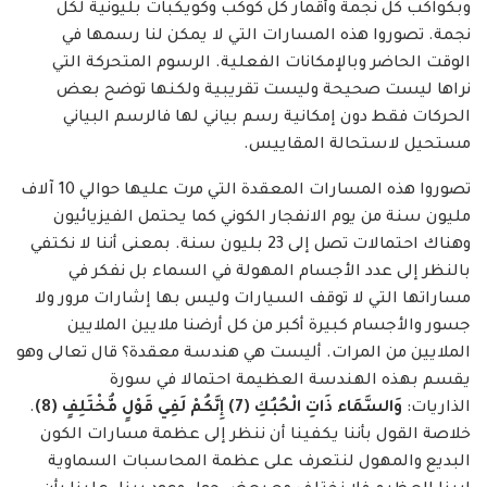
وبكواكب كل نجمة وأقمار كل كوكب وكويكبات بليونية لكل
نجمة. تصوروا هذه المسارات التي لا يمكن لنا رسمها في
الوقت الحاضر وبالإمكانات الفعلية. الرسوم المتحركة التي
نراها ليست صحيحة وليست تقريبية ولكنها توضح بعض
الحركات فقط دون إمكانية رسم بياني لها فالرسم البياني
مستحيل لاستحالة المقاييس.
تصوروا هذه المسارات المعقدة التي مرت عليها حوالي 10 آلاف
مليون سنة من يوم الانفجار الكوني كما يحتمل الفيزيائيون
وهناك احتمالات تصل إلى 23 بليون سنة. بمعنى أننا لا نكتفي
بالنظر إلى عدد الأجسام المهولة في السماء بل نفكر في
مساراتها التي لا توقف السيارات وليس بها إشارات مرور ولا
جسور والأجسام كبيرة أكبر من كل أرضنا ملايين الملايين
الملايين من المرات. أليست هي هندسة معقدة؟ قال تعالى وهو
يقسم بهذه الهندسة العظيمة احتمالا في سورة
الذاريات:
وَالسَّمَاء ذَاتِ الْحُبُكِ (7) إِنَّكُمْ لَفِي قَوْلٍ مُّخْتَلِفٍ (8)
.
خلاصة القول بأننا يكفينا أن ننظر إلى عظمة مسارات الكون
البديع والمهول لنتعرف على عظمة المحاسبات السماوية