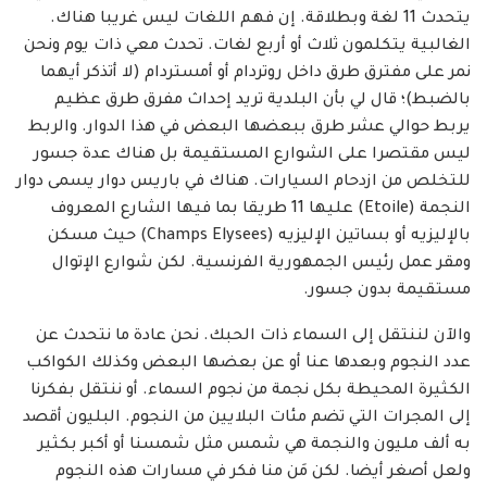
يتحدث 11 لغة وبطلاقة. إن فهم اللغات ليس غريبا هناك.
الغالبية يتكلمون ثلاث أو أربع لغات. تحدث معي ذات يوم ونحن
نمر على مفترق طرق داخل روتردام أو أمستردام (لا أتذكر أيهما
بالضبط)؛ قال لي بأن البلدية تريد إحداث مفرق طرق عظيم
يربط حوالي عشر طرق ببعضها البعض في هذا الدوار. والربط
ليس مقتصرا على الشوارع المستقيمة بل هناك عدة جسور
للتخلص من ازدحام السيارات. هناك في باريس دوار يسمى دوار
النجمة (Etoile) عليها 11 طريقا بما فيها الشارع المعروف
بالإليزيه أو بساتين الإليزيه (Champs Elysees) حيث مسكن
ومقر عمل رئيس الجمهورية الفرنسية. لكن شوارع الإتوال
مستقيمة بدون جسور.
والآن لننتقل إلى السماء ذات الحبك. نحن عادة ما نتحدث عن
عدد النجوم وبعدها عنا أو عن بعضها البعض وكذلك الكواكب
الكثيرة المحيطة بكل نجمة من نجوم السماء. أو ننتقل بفكرنا
إلى المجرات التي تضم مئات البلايين من النجوم. البليون أقصد
به ألف مليون والنجمة هي شمس مثل شمسنا أو أكبر بكثير
ولعل أصغر أيضا. لكن مَن منا فكر في مسارات هذه النجوم