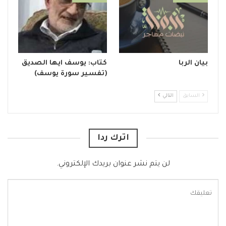
بيان الربا
كتاب: يوسف ايها الصديق
(تفسير سورة يوسف)
السابق
التالي
اترك ردا
لن يتم نشر عنوان بريدك الإلكتروني.