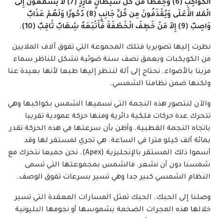
الْكَوَاكِبِ (6) وَحِفْظًا مِّن كُلِّ شَيْطَانٍ مَّارِدٍ (7) لا يَسَّمَّعُونَ إِلَى
الْمَلا الأَعْلَى وَيُقْذَفُونَ مِن كُلِّ جَانِبٍ (8) دُحُورًا وَلَهُمْ عَذَابٌ
وَاصِبٌ (9) إِلاّ مَنْ خَطِفَ الْخَطْفَةَ فَأَتْبَعَهُ شِهَابٌ ثَاقِبٌ (10)
.
نظرت إليها تصويريا فتلك المجموعة التي تفوق آلاف الملايين
من الكويكبات وبعمق نصف سنة ضوئية تشكل للناظر سماء
مزينا بالأضواء. نحتاج إلى آلة لننظر إليها طبعا لأنها بعيدة عنا
ولكنها ضمن نظامنا الشمسي.
والآن لنتصور هذه النجمة التي نسميها الشمس بكواكبها وهي
تتحرك عدة حركات فلكية دائرية ومنها حركة عمودية تقريبا
باتجاه النجمة القطبية. وأظن بأن سرعتها في هذه الحركة تقدر
بمائة ألف كيلو مترا في الساعة. هي تجري لمستقر لها وقد
أسموا ذلك المستقر بالإنجليزية (Apex). نحن جميعا نتحرك مع
شمسنا دون أن نشعر. فالشمس بمجموعتها التي تسمى
النظام الشمسي كبير جدا وهي تسير بسرعات تفوق الوصف.
وصلنا إلى الحبك. الحبك تمثل المسارات المعقدة التي تسير
خلالها هذه المجرات الضخمة بشموسها أو نجومها البليونية