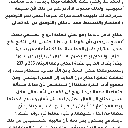
والحمد لله ولكني قمت بالمهمة فيما يزيد عن مائة محاضرة
أسبوعية. ولذلك فسوف لا أذكر لكم كل ذلك لأن طبيعة
المركز تخالف طبيعة المحاضرات. سوف أسعى نحو التوضيح
والاختصار والتبسيط جهد الإمكان والتوفيق من الله تعالى.
النكاح خاص بالدنيا وهو يعني فعلية الزواج الطبيعي بحيث
يُسمح للزوجين بأن يقوما بالارتباط الجنسي. لكن النكاح يقع
بمجرد الالتزام وقبل الممارسة لما ذكرته أعلاه من سورة
الأحزاب. والنكاح رباط يصرح به القرآن في آيتين من سورة
البقرة بقوله الكريم: عقدة النكاح. وهما الآيتان 235 و 237
وسنشرحهما ضمن البحث بإذن الله تعالى. فللنكاح عقدة إذا
تحققت تحقق النكاح دون الحاجة إلى المس الجنسي. ومن
مجموع آيات البقرة يمكننا أن نستخلص بأن هناك مسألة
اجتماعية مهمة وراء الزواج في فقه دين الله تعالى. فكل
إنسان يحتاج إلى المال الهنيء ليعيش بأمان وسلام. فحينما
يربط المجتمعُ فتاةً بفتى فإنه يشرع تقسيم جناة يد أي
منهما من المال لكليهما. والذين عملوا في دوائر الضمان
الاجتماعي يعلمون بكل دقة بأن غالبية المستفيدين من تلك