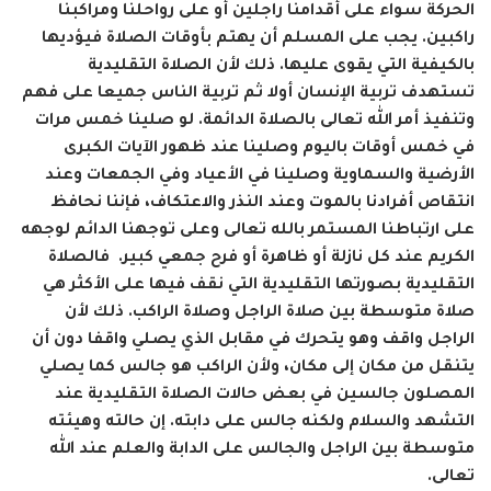
الحركة سواء على أقدامنا راجلين أو على رواحلنا ومراكبنا
راكبين. يجب على المسلم أن يهتم بأوقات الصلاة فيؤديها
بالكيفية التي يقوى عليها. ذلك لأن الصلاة التقليدية
تستهدف تربية الإنسان أولا ثم تربية الناس جميعا على فهم
وتنفيذ أمر الله تعالى بالصلاة الدائمة. لو صلينا خمس مرات
في خمس أوقات باليوم وصلينا عند ظهور الآيات الكبرى
الأرضية والسماوية وصلينا في الأعياد وفي الجمعات وعند
انتقاص أفرادنا بالموت وعند النذر والاعتكاف، فإننا نحافظ
على ارتباطنا المستمر بالله تعالى وعلى توجهنا الدائم لوجهه
الكريم عند كل نازلة أو ظاهرة أو فرح جمعي كبير.
فالصلاة
التقليدية بصورتها التقليدية التي نقف فيها على الأكثر هي
صلاة متوسطة بين صلاة الراجل وصلاة الراكب. ذلك لأن
الراجل واقف وهو يتحرك في مقابل الذي يصلي واقفا دون أن
يتنقل من مكان إلى مكان، ولأن الراكب هو جالس كما يصلي
المصلون جالسين في بعض حالات الصلاة التقليدية عند
التشهد والسلام ولكنه جالس على دابته. إن حالته وهيئته
متوسطة بين الراجل والجالس على الدابة والعلم عند الله
تعالى.