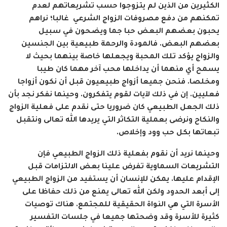
الكثيرين من الذين لم يتزوجوا حسب تشريعاتهم لعدم
تمكنهم من دفع مصروفات الزواج الشرعي غالبا؛ نراهم
يحبون بعضهم البعض حبا جما ويضحون في سبيل
بعضهم البعض. فالمودة والرحمة طبيعية بين الجنسين
والزواج يؤكد تلك المحبة ويجعلها خاصة بينهما بحيث لا
يسمح أي منهما أن يداخلها محب آخر مهما كان طيبا
ومخلصا. فنحن جميعا أزواج طبيعيون قبل أن نكون أزواجا
فعليين. إن في ذلك لآيات لقوم يتفكرون. وحينما نفكر نجد بأن
ذلك الجعل الطبيعي كان ضروريا حتى نقدم على فعلية الزواج
والنكاح ونرضى بعملية التكاثر التي يريدها الله تعالى ونتقبل
تبعاتها بكل حب وود وإخلاص.
وحينما نريد أن نقوم بفعلية ذلك الزواج الطبيعي فإن
التشريعات السماوية تفرض علينا بعض الالتزامات قبل
الإقدام عليها. يمكن للإنسان أن يستفيد من الزواج الطبيعي
إلى أبعد الحدود ولكن الله تعالى يمنع من ذلك حفاظا على
الأسرة التي هي النواة الحقيقية للمجتمع. هناك توصيات
كثيرة للأسرة وقد وضحتها جميعا في جلسات التفسير