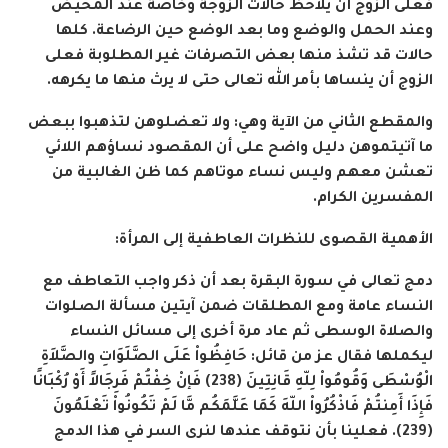
فعلى الزوج أن يلاحظ حالات الزوجة وخاصة عند المحيض
وعند الحمل والوضع وما بعد الوضع حين الرضاعة. كلها
حالات قد تشذ منها بعض التصرفات غير المطلوبة فعلى
الزوج أن ينساها بأمر الله تعالى حتى لا يرث منها ما يكرهه.
والمقطع الثاني من الآية وهي: ولا تعضلوهن لتذهبوا ببعض
ما آتيتموهن دليل واضح على أن المقصود نساؤهم اللائي
تعشن معهم وليس نساء موتاهم كما ظن الغالبية من
المفسرين الكرام.
الأهمية القصوى للنظرات العاطفية إلى المرأة:
دمج تعالى في سورة البقرة بعد أن ذكر واجب التعاطف مع
النساء عامة ومع المطلقات ضمن آيتين مسألة الصلوات
والصلاة الوسطى ثم عاد مرة أخرى إلى مسائل النساء
ليكملها فقال عز من قائل: حَافِظُواْ عَلَى الصَّلَوَاتِ والصَّلاَةِ
الْوُسْطَى وَقُومُواْ لِلّهِ قَانِتِينَ (238) فَإنْ خِفْتُمْ فَرِجَالاً أَوْ رُكْبَانًا
فَإِذَا أَمِنتُمْ فَاذْكُرُواْ اللّهَ كَمَا عَلَّمَكُم مَّا لَمْ تَكُونُواْ تَعْلَمُونَ
(239). فعلينا بأن نتوقف عندها لنرى السر في هذا الدمج