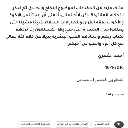
هناك مزيد من المقدمات لموضوع النكاح والطلاق ثم نذكر
الأحكام المقترحة بإذن الله تعالى. أتمنى أن يستأنس الإخوة
والأخوات بفقه القرآن وبتعليمات السماء شيئا فشيئا حتى
يعلموا مدى الخسارة التي مني بها المسلمون إثر تركهم
لكتاب ربهم واتخاذهم الكتب البشرية بديلا عن كلام الله تعالى.
مع كل الود والحب من أخيكم
أحمد المُهري
10/1/2016
#تطوير_الفقه_الاسلامي
معجب بهذه:
احمد المهري
النكاح والطلاق في القرآن
تصحيح اخطاءنا التراثية