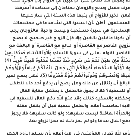
لم يفرض الله تعالى على الراغبين في الزواج إذن الولي. لكنه
عرف جميل وبديع والزوجان يحتاجان إلى مساعدة أسرهما
فمن الخير للأزواج أن يتبعا هذه السنة التي سار عليها
المسلمون. أظن بأن السيرة التي نشاهدها في مجتمعاتنا
الإسلامية هي سيرة مستحبة وليست واجبة. فالزوجان يجب
أن يكونا عاقلين بالغين وإلا فإن الزواج غير صحيح. لا يصح
تزويج القاصر مع القاصرة أو البالغ مع القاصرة أو البالغة مع
القاصر. لقوله تعالى في سورة النساء:
وَآتُواْ النَّسَاء صَدُقَاتِهِنَّ
نِحْلَةً فَإِن طِبْنَ لَكُمْ عَن شَيْءٍ مِّنْهُ نَفْسًا فَكُلُوهُ هَنِيئًا مَّرِيئًا (4)
وَلاَ تُؤْتُواْ السُّفَهَاء أَمْوَالَكُمُ الَّتِي جَعَلَ اللّهُ لَكُمْ قِيَاماً وَارْزُقُوهُمْ
فِيهَا وَاكْسُوهُمْ وَقُولُواْ لَهُمْ قَوْلاً مَّعْرُوفًا (5)
. فهل يصح لغير
البالغ أن يتنازل عن ماله وهل يصح أن يدفع أحد مالا للطفل
أو للسفيه؟ كلا لا يجوز. فالطفل لا يحتمل حماية المال
وحفظه والسفيه كذلك وقد منع الله دفع المال للسفيه في
الآية الخامسة أعلاه. والطفل سفيه قبل أن يكمل عقله
والمرأة العاقلة ليست سفيهة؛ ولو كانت سفيهة فلا يجوز
دفع المال بيدها ولو لم يجز ذلك لم يجز الزواج بها.
يأمر الله تعالى المؤمنين في الآية أعلاه بأن يسلم الزوج المهر