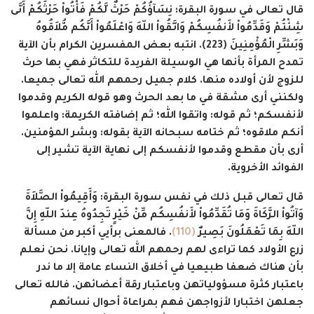
قال تعالى في سورة البقرة:
نِسَآؤُكُمْ حَرْثٌ لَّكُمْ فَأْتُواْ حَرْثَكُمْ أَنَّى
شِئْتُمْ وَقَدِّمُواْ لأَنفُسِكُمْ وَاتَّقُواْ اللّهَ وَاعْلَمُواْ أَنَّكُم مُّلاَقُوهُ
وَبَشِّرِ الْمُؤْمِنِينَ (223)
. انتبه بعض المفسرين الكرام بأن الآية
تمدح المرأة بأنها هي الوسيلة الفريدة للتكاثر فهي بها حرث
للزوج لأن أولاده منها. كلام جميل رحمهم الله تعالى جميعا.
ولكنني أرى مشقة في ما بعد الحرث وهو قوله الكريم وقدموا
لأنفسكم؛ ثم قوله: واتقوا الله؛ ثم إضافته الكريمة: واعلموا
أنكم ملاقوه؛ ثم ختامه سبحانه الآية بقوله: وبشر المؤمنين.
أرى بأن مقطع وقدموا لأنفسكم إلى نهاية الآية تشير إلى
الفوائد الأخروية.
قال تعالى قبل ذلك في نفس سورة البقرة:
وَأَقِيمُواْ الصَّلاَةَ
وَآتُواْ الزَّكَاةَ وَمَا تُقَدِّمُواْ لأَنفُسِكُم مِّنْ خَيْرٍ تَجِدُوهُ عِندَ اللّهِ إِنَّ
اللّهَ بِمَا تَعْمَلُونَ بَصِيرٌ
(110)
. فالمعنى برأيي أكبر من مسألة
زرع الأولاد كما تراءى لهم رحمهم الله تعالى وإيانا. نحن نعلم
بأن هناك ضعفا طبيعيا في أخلاق النساء عامة إلا ما ندر
باعتبار كثرة مسؤولياتهن وباعتبار رقة أعضائهن. فالله تعالى
جعلهن اختبارا لأزواجهن فهم بمراعاة أحوال نسائهم