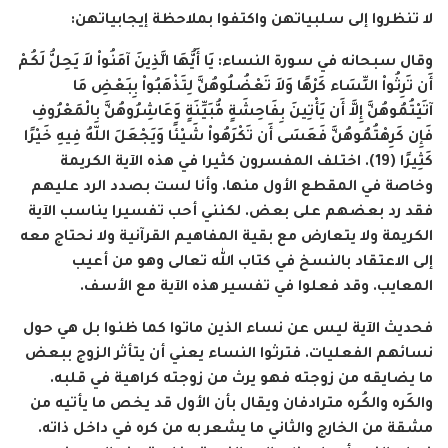
لا تنظروا إلى سلبياتهن واكتفوا بملاحظة إيجابياتهن:
وقال سبحانه في سورة النساء:
يَا أَيُّهَا الَّذِينَ آمَنُواْ لاَ يَحِلُّ لَكُمْ
أَن تَرِثُواْ النِّسَاء كَرْهًا وَلاَ تَعْضُلُوهُنَّ لِتَذْهَبُواْ بِبَعْضِ مَا
آتَيْتُمُوهُنَّ إِلاَّ أَن يَأْتِينَ بِفَاحِشَةٍ مُّبَيِّنَةٍ وَعَاشِرُوهُنَّ بِالْمَعْرُوفِ
فَإِن كَرِهْتُمُوهُنَّ فَعَسَى أَن تَكْرَهُواْ شَيْئًا وَيَجْعَلَ اللّهُ فِيهِ خَيْرًا
كَثِيرًا (19)
. اختلف المفسرون كثيرا في هذه الآية الكريمة
وخاصة في المقطع الأول منها. وأنا لست بصدد الرد عليهم
فقد رد بعضهم على بعض. لكنني أحب تفسيرا يناسب الآية
الكريمة ولا يتعارض مع بقية المفاهيم القرآنية ولا نحتاج معه
إلى الاعتقاد بالنسخ في كتاب الله تعالى وهو من أعيب
المعايب. وقد فعلوا في تفسير هذه الآية مع الأسف.
فحديث الآية ليس عن نساء الذين ماتوا كما ظنوا بل هي حول
نسائهم الفعليات. فترثوا النساء يعني أن يتأثر الزوج ببعض
ما يضايقه من زوجته فهو يرث من زوجته كراهية في قلبه.
والكَره والكُره مترادفان ويقال بأن الأول قد يخص ما يأتيه من
مشقة من الخارج والثاني ما يشعر به من كره في داخل ذاته.