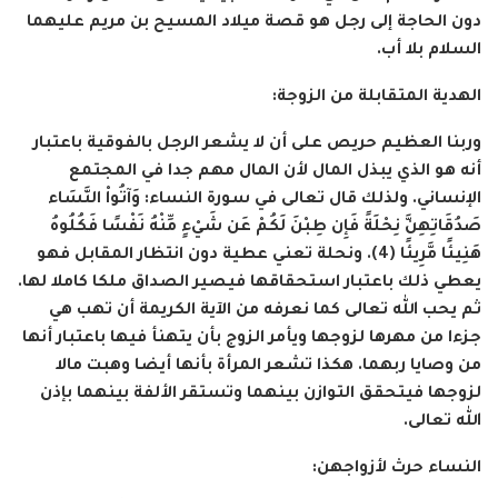
دون الحاجة إلى رجل هو قصة ميلاد المسيح بن مريم عليهما
السلام بلا أب.
الهدية المتقابلة من الزوجة:
وربنا العظيم حريص على أن لا يشعر الرجل بالفوقية باعتبار
أنه هو الذي يبذل المال لأن المال مهم جدا في المجتمع
الإنساني. ولذلك قال تعالى في سورة النساء:
وَآتُواْ النَّسَاء
صَدُقَاتِهِنَّ نِحْلَةً فَإِن طِبْنَ لَكُمْ عَن شَيْءٍ مِّنْهُ نَفْسًا فَكُلُوهُ
هَنِيئًا مَّرِيئًا (4)
. ونحلة تعني عطية دون انتظار المقابل فهو
يعطي ذلك باعتبار استحقاقها فيصير الصداق ملكا كاملا لها.
ثم يحب الله تعالى كما نعرفه من الآية الكريمة أن تهب هي
جزءا من مهرها لزوجها ويأمر الزوج بأن يتهنأ فيها باعتبار أنها
من وصايا ربهما. هكذا تشعر المرأة بأنها أيضا وهبت مالا
لزوجها فيتحقق التوازن بينهما وتستقر الألفة بينهما بإذن
الله تعالى.
النساء حرث لأزواجهن: