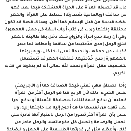
بأنه استولى على كنز عظيم هي شريكة واقعية للحياة مقابل
مال قد تصرفه المرأة على الحياة المشتركة فيما بعد. فهو
من حذاقته (وبالعامية شطارته) تسلط على المرأة. والمهر
لفظة قديمة من قبل الإسلام كما أظن. وهناك قصة قد تكون
مختلقة ولكنها وردت في كتب أرباب اللغة في معنى الممهورة
وهي أن رجلا خدع امرأة بالزواج فلما دخل بها طالبته بالمهر
فنزع الرجل إحدى خَدَمتيها من ساقها وأعطاها لها مهرا
فقبلت من حمقها. والخدمة تعني الخلخال. ويعيرونها
بالممهورة إحدى خَدَمتيها. فلفظة المهر قد تستعمل
لتضعيف عقل المرأة ونحمد الله تعالى أنه لم يذكرها في كتابه
الكريم.
وأما الصداق فهي تعني قيمة الصداقة كما أن الأجر يعني
نفس الشيء. ذلك لأن الرابح هنا هو الرجل أكثر من المرأة
فعليه أن يدفع قيمة لتلك المصادقة الثمينة أو يدفع أجرا
لمن تهبه من نفسها ما هو أحوج إليه من حاجتها إليه. ولا
ننس بأن المرأة أكثر تطورا من الرجل باعتبار أنها قادرة على
الحمل والرضاعة وتحمل كل مقوماتهما والرجل عاجز عن
ذلك. وأعظم مثل في قدرتها الطبيعية على الحمل والرضاعة