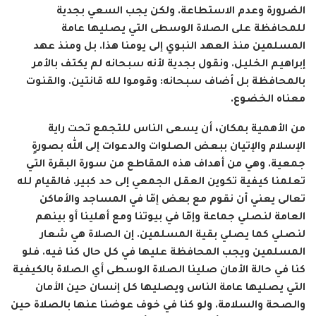
الضرورة وعدم الاستطاعة. ولكن يجب السعي بجدية
للمحافظة على الصلاة الوسطى التي يصليها عامة
المسلمين منذ العهد النبوي إلى يومنا هذا. بل ومنذ عهد
إبراهيم الخليل. ونقول بجدية لأنه سبحانه لم يكتف بالأمر
بالمحافظة بل أضاف سبحانه: وقوموا لله قانتين. والقنوت
معناه الخضوع.
من الأهمية بمكان، أن يسعى الناس للتجمع تحت راية
الإسلام والإتيان ببعض الصلوات والدعوات إلى الله بصورةٍ
جمعية. وهي من أهداف هذه المقاطع من سورة البقرة التي
تعلمنا كيفية تكوين العقل الجمعي إلى حد كبير. فالقيام لله
تعالى يعني أن نقوم مع بعض إمّا في المساجد والأماكن
العامة لنصلي جماعة وإمّا في بيوتنا ومع أهلينا أو بينهم
لنصلي كما يصلي بقية المسلمين. إن الصلاة هي شعار
المسلمين ويجب المحافظة عليها في كل حال كنا فيه. فلو
كنا في حالة الأمان صلينا الصلاة الوسطى أي الصلاة بالكيفية
التي يصليها عامة الناس ويصليها كل إنسان حين الأمان
والصحة والسلامة. ولو كنا في خوف عوضنا عنها بالصلاة حين