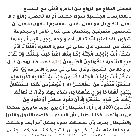
فمعنى النكاح هو الزواج بين الذكر والأنثى مع السماح
بالممارسات الجنسية سواء حصلت أم لم تحصل. والزواج لا
يعني النكاح بل هو يعني نفس المفهوم اللغوي بمعنى أن
شخصين متفرقين يجتمعان على شأن خاص أو مجموعة
شؤون. لقد اعتبر الله تعالى آدم وزوجه زوجين قبل أن يعرفا
شيئا عن الجنس. قال تعالى في سورة البقرة:
وَقُلْنَا يَا آدَمُ
اسْكُنْ أَنتَ وَزَوْجُكَ الْجَنَّةَ وَكُلاَ مِنْهَا رَغَداً حَيْثُ شِئْتُمَا وَلاَ تَقْرَبَا
هَذِهِ الشَّجَرَةَ فَتَكُونَا مِنَ الْظَّالِمِينَ
(35)
. فهما كانا زوجين قبل
أن يأكلا من الشجرة. وقال تعالى في سورة الأعراف:
وَيَا آدَمُ
اسْكُنْ أَنتَ وَزَوْجُكَ الْجَنَّةَ فَكُلاَ مِنْ حَيْثُ شِئْتُمَا وَلاَ تَقْرَبَا هَذِهِ
الشَّجَرَةَ فَتَكُونَا مِنَ الظَّالِمِينَ (19) فَوَسْوَسَ لَهُمَا الشَّيْطَانُ
لِيُبْدِيَ لَهُمَا مَا وُورِيَ عَنْهُمَا مِن سَوْءَاتِهِمَا وَقَالَ مَا نَهَاكُمَا
رَبُّكُمَا عَنْ هَذِهِ الشَّجَرَةِ إِلاَّ أَن تَكُونَا مَلَكَيْنِ أَوْ تَكُونَا مِنَ
الْخَالِدِينَ (20)
. إذن أراد الشيطان أن يري أبوينا ما ووري عنهما
من سوآتهما. فكانا يظنان بأن السوءات خاصة بالتبول والتبرز
والشيطان يعرف بأن بعضهما تقوم بعمل آخر أيضا ولكنهما
لم يعلما عنها شيئا. فيبدو بأن الشجرة كانت محركة للجنس