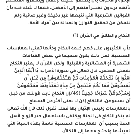
الإخوة والأخوات بأن يطلعوا عليها بإمعان ويُشعروا أنفسهم
بأنهم يريدون تغيير أمتهم إلى الأفضل. فمما لا شك فيه بأن
القوانين الشرعية التي نتبعها غير دقيقة وغير صائبة ولم
تتمكن من تحقيق التوازن والعدالة بين أفراد الأمة.
النكاح والطلاق في القرآن (1)
دأب الكثيرون على فهم كلمة النكاح وكأنها تعني الممارسات
الجنسية. لعل ذلك يكون صحيحا في بعض المناخات
الشعرية أو العشائرية والقبلية. ولكن القرآن لا يعتبر النكاح
بمعنى الجنس. قال تعالى في سورة الأحزاب:
يَا أَيُّهَا الَّذِينَ
آمَنُوا إِذَا نَكَحْتُمُ الْمُؤْمِنَاتِ ثُمَّ طَلَّقْتُمُوهُنَّ مِن قَبْلِ أَن
تَمَسُّوهُنَّ فَمَا لَكُمْ عَلَيْهِنَّ مِنْ عِدَّةٍ تَعْتَدُّونَهَا فَمَتِّعُوهُنَّ
وَسَرِّحُوهُنَّ سَرَاحًا جَمِيلاً (49)
.إن النكاح ثابت لأولئك من قبل
أن يمسوهن. فالنكاح إذن لا يعني أكثر من السماح
بالممارسات وليس الإتيان بها فعلا. نقول ذلك لأن الله تعالى
لم يذكر النكاح في الجنة ويكتفي باستعمال جذر الزواج لأهل
الجنة بسبب أن الممارسات الجنسية خاصة بهذه الحياة التي
نعيشها ونحتاج معها إلى التكاثر.