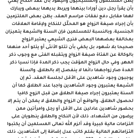
يظن المسلمون والمسيحيون واليهود بأن عقد النكاح يعني
بأن يقرأ رجل دين أورادا بينهما ويربط يديهما ببعض ويبارك
لهما مقابل دفع نفقات مراسم العقد. يظن بعض الملتزمين
بأن إجراء صيغة الزواج هو المحلِّل للنكاح ولإقامة العلاقات
الجنسية. وبالنسبة للمسلمين فإن السنة والشيعة يتميزان
بمخالفة بعضهما البعض فنرى الشيعي يعتبر الزواج
صحيحا بلا شهود بل يكفي بأن تتلو الأنثى أو يتلو أحد منهما
بالوكالة عن الفتاة صيغة الزواج ويتقبله الفتى مع وجوب ذكر
المهر. وفي حال الزواج المؤقت يجب ذكر المدة فإذا نسيا ذكر
المدة صار زواجهما دائما لا ينفصل إلا بالطلاق. والسنة
يوجبون وجود شاهدين على الأقل لجلسة العقد. ثم إن
الشيعة يعتبرون وجود الشاهدين واجبا عند الطلاق كما أن
السنة يعتبرون إجراء صيغة الطلاق من قبل الزوج كافيا
لحصول الطلاق. والواقع أن الزواج والطلاق لا يمكن أن يتم إلا
بحضور شاهدين عادلين على الأقل أو رجل وامرأتين ممن
يرضون من الشهداء. ذلك لأن النكاح والطلاق ينطويان على
التزامات مالية كبيرة وقد ألزم الله تعالى المسلمين أن يكتبوا
التزاماتهم المالية بقلم كاتب عدل إضافة إلى الشاهدين. ذلك