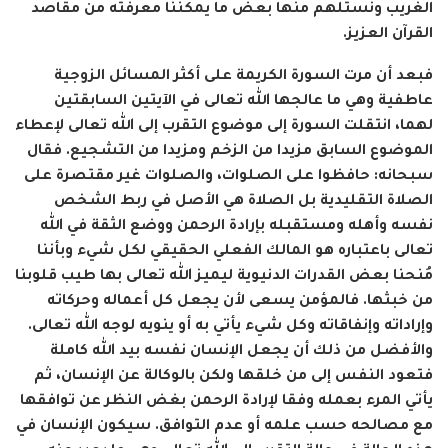
الغريب ونستلهم منها بعض ما يمكننا معرفته من مقاصد
القرآن العزيز.
فبعد أن مرت السورة الكريمة على أكثر المسائل الزوجية
عاطفية وهي ما عالجها الله تعالى في الآيتين السابقتين
لهما، انتقلت السورة إلى موضوع التقرب إلى الله تعالى لإعطاء
الموضوع السابق مزيدا من الزخم ومزيدا من التشجيع. فقال
سبحانه: حافظوا على الصلوات، والصلوات غير مقتصرة على
الصلاة التقليدية بل الصلاة هي الأصل في ربط الشخص
نفسه وأهله ومستقبله بإرادة الرحمن ووضع الثقة في الله
تعالى باعتباره هو المالك الفعلي الحقيقي لكل شيء وبأننا
مُنحنا بعض القدرات الدنيوية ليميز الله تعالى بها طيب قلوبنا
من خبثها. فالمؤمن يسعى لأن يجعل كل أعماله وحركاته
وإراداته وإنفاقاته وكل شيء يأتي به أو ينويه لوجه الله تعالى.
والأفضل من ذلك أن يجعل الإنسان نفسه بيد الله كاملة
فتعود النفس إلى من خلقها ولكن بالوكالة عن الإنسان، ثم
يأتي المرء بعمله وفقا لإرادة الرحمن بغض النظر عن توافقها
مع مصالحه حسب علمه أو عدم التوافق. سيكون الإنسان في