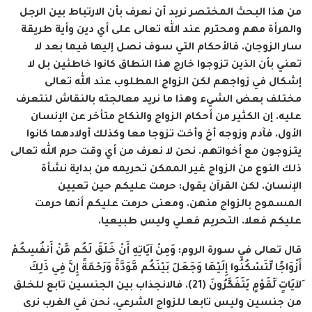
من هذا البحث المختصر نريد أن نعرف بأن الارتباط بين الرجل
والمرأة مهم ومحترم عند الله تعالى على أي دين وأية طريقة
سار الزوجان. فالأحكام التي سوف نصل إليها فيما بعد لا
تعني بأن الذين تزوجوا خارج هذا النطاق كانوا خاطئين بل لا
إشكال في زواجهم لكن الزواج المطلوب عند الله تعالى
مختلف بعض الشيء وهذا ما نريد معالجته بالنقاش لنتعرف
عليه. إن الكثير من أحكام الزواج والنكاح متأخر عن الإنسان
الأول. فآدم وزوجه أخ وأخت تزوجا معا وكذلك أولادهما كانوا
يتزوجون مع أخواتهم. نحن لا نعرف من أي وقت حرم الله تعالى
ذلك النوع من الزواج غير الممكن تحريمه من بداية نشأة
الإنسان. لكن القرآن يقول: حرمت عليكم حين تعيين
المسموح بالزواج منهن. ومعنى حرمت عليكم أنها حرمت
عليكم فعلا. التحريم فعلي وليس طبيعيا.
قال تعالى في سورة الروم:
وَمِنْ آيَاتِهِ أَنْ خَلَقَ لَكُم مِّنْ أَنفُسِكُمْ
أَزْوَاجًا لِّتَسْكُنُوا إِلَيْهَا وَجَعَلَ بَيْنَكُم مَّوَدَّةً وَرَحْمَةً إِنَّ فِي ذَلِكَ
َلآيَاتٍ لِّقَوْمٍ يَتَفَكَّرُونَ (21)
. فالانجذاب بين الجنسين تابع للخلق
من جنسين وليس تابعا للزواج الشرعي. نحن في الغرب نرى