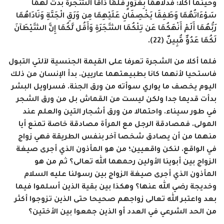
وحينما أكلا:
فَدَلاَّهُمَا بِغُرُورٍ فَلَمَّا ذَاقَا الشَّجَرَةَ بَدَتْ لَهُمَا
سَوْءَاتُهُمَا وَطَفِقَا يَخْصِفَانِ عَلَيْهِمَا مِن وَرَقِ الْجَنَّةِ وَنَادَاهُمَا
رَبُّهُمَا أَلَمْ أَنْهَكُمَا عَن تِلْكُمَا الشَّجَرَةِ وَأَقُل لَّكُمَا إِنَّ الشَّيْطَآنَ
لَكُمَا عَدُوٌّ مُّبِينٌ (22)
.
فلما أكلا من الشجرة تعرفا على القيمة الجنسية لآلتي التبول
فاستحيا لأنهما كانا بطبيعتهما عاريين. بدأ الإنسان من ذلك
اليوم يخصف ما يواري سوأته من ورق الجنة. فسراويل البشر
بدأت قديما جدا ولكن ليست من القماش بل من ورق الشجر
في طور سيناء. واحتمالا من ورق أشجار التين والعلم عند
المولى. فمصادقة الرجل مع المرأة مصادقة خاصة تمنع أيا
منهما من أن يصادق شخصا آخر بنفس الطريقة فهي زواج
في الواقع. لنكن واقعيين؛ من هو المأذون الذي أجرى صيغة
الزواج بين أبوينا الأولين رحمهما الله تعالى؟ ثم من هو
المأذون الذي أجرى صيغة الزواج بين رسولنا عليه السلام
وخديجة رضي الله عنها؟ وهكذا بين بقية الذين أسلموا فيما
بعد واعتبر الله تعالى زواجهم صحيحا حتى الذين تزوجوا أكثر
من الحد الشرعي في العدد أو الذين جمعوا بين الأختين؟