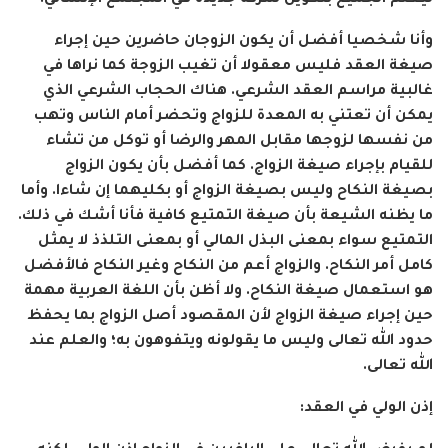
ليعلم الجميع بتكوين شركة جديدة في المجتمع الإنساني.
وأنا شخصيا أفضل أن يكون الزوجان حاضرين حين إجراء
صيغة العقد فليس معقولا أن تغيب الزوجة كما نراها في
غالبية مراسم العقد الشرعي. هناك الحجاب الشرعي الذي
يمكن أن تعتني به المعدة للزواج وتحضر أمام الناس وتهب
من نفسها لزوجها مقابل المهر والرضا أو توكل من تشاء
للقيام بإجراء صيغة الزواج. كما أفضل بأن يكون الزواج
بصيغة النكاح وليس بصيغة الزواج أو بكليهما إن شاءا. وأما
ما يظنه الشيعة بأن صيغة التمتيع كافية فأنا أشك في ذلك.
التمتيع سواء بمعنى البذل المالي أو بمعنى التلذذ لا يمثل
كامل أمر النكاح. والزواج أعم من النكاح وغير النكاح فالأفضل
هو استعمال صيغة النكاح. ولا أظن بأن اللغة العربية مهمة
حين إجراء صيغة الزواج لأن المقصود أصل الزواج بما يحفظ
حدود الله تعالى وليس ما يقولونه ويتفوهون به؛ والعلم عند
الله تعالى.
إذن الولي في العقد: