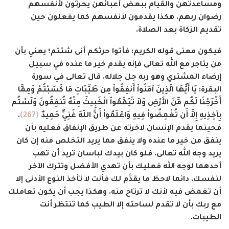
ومساعدتهن والقيام ببعض أعبائهن يحرثون لأنفسهم
رضوان ربهم. هكذا يقدمون لأنفسهم كما يفعلون حين
تقديم الزكاة بعد الصلاة.
فيكون معنى قوله الكريم: فأتوا حرثكم أنى شئتم؛ يعني بأن
من يتاجر مع الله تعالى فإنه يقدم خير ما عنده في سبيل
إرضاء المشتري وهو ربه جل جلاله. قال تعالى في سورة
البقرة:
يَا أَيُّهَا الَّذِينَ آمَنُواْ أَنفِقُواْ مِن طَيِّبَاتِ مَا كَسَبْتُمْ وَمِمَّا
أَخْرَجْنَا لَكُم مِّنَ الأَرْضِ وَلاَ تَيَمَّمُواْ الْخَبِيثَ مِنْهُ تُنفِقُونَ وَلَسْتُم
بِآخِذِيهِ إِلاَّ أَن تُغْمِضُواْ فِيهِ وَاعْلَمُواْ أَنَّ اللّهَ غَنِيٌّ حَمِيدٌ
(267)
.
فحينما يقدم الإنسان لآخرته عن طريق الإنفاق فعليه بأن
ينفق من خير ما عنده ولا ينفق مما يريد التخلص منه إن كان
يريد وجه الله تعالى. فلو كان بيدك لباسان تريد أن تهب
أحدهما لوجه الله فعليك بأن تهدي الأفضل وتترك الآخر
لنفسك. دائما لاحظ ما يقدَّم لك فأنت لا تأخذ النوع الأدنى إلا
أن تغمض فيه لأنك لا ترتاح منه. وهكذا يجب أن يكون تعاملك
مع ربك بأن لا تقدم لساحته إلا الطيب كما تنتظر أنت
الطيبات.