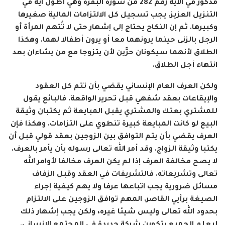
مذكور في الآية رقم 282 من سورة البقرة وهي أطول آية في
التنزيل العزيز. يجب تسجيل كل الالتزامات المالية صغيرها
وكبيرها. ثم إن النكاح يحتاج إلى إشهار حتى لا تُتهم المرأة أو
الرجل بالزنى حينما يرونهما معا أو يرون أطفالا لهما. وهكذا
الطلاق لأنهما سيكونان حرَّين لأن يتزوجا مع من يشاءان بعد
انتهاء أجل الطلاق.
ولكن العرف العام الإنساني يقضي بأن تتم كل العقود
والإيقاعات بعقد شفهي قبل تحرير الواقعة. فالبائع يقول
للمشتري بعتك والمشتري يقبل المبايعة ثم يكتبان وثيقة
البيع لو كانت المبايعة كبيرة تنطوي على التزامات. وهكذا فإن
العرف يقضي بأن يتم التوافق بين الزوجين بعقد قولي قبل أن
يكتبا وثيقة الزواج. وقد أمر الله تعالى رسوله بأن يأمر بالعرف.
لا يصح مخالفة العرف إذا لم يكن العرف مخالفا لأوامر الله
تعالى وتشريعاته. فالتشريفات في العقد وقبل الزفاف
مسائل ضرورية يجب اتباعها عرفا ولا يهم كيفية إجراء
الصيغة برأيي القاصر. المهم توافق الزوجين على الالتزام
بحدود الله تعالى وليس شيئا غيره، ولكن يجب إشهار ذلك