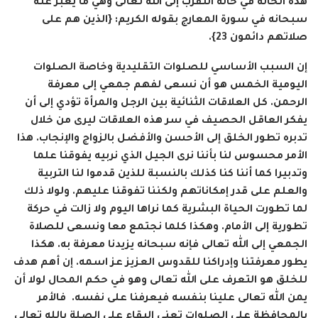
هذه الحالة في حالة التقرب إلى الله تعالى وهي ما يعبر عنه
سبحانه في سورة المعارج بقوله الكريم: {الذين هم على
صلاتهم دائمون 23}.
إن السبب الأساسي للصلوات التقليدية وخاصة الصلوات
اليومية الخمس هو أن نسعى لفهم جمعي إلى معرفة
الرحمن. كل العلاقات الثنائية بين الرجل والمرأة تؤدي إلى أن
يفكر العاقل الحصيف في سر هذه العلاقات ليرى من خلال
تدبره تطور الخلق إلى الأحسن والأفضل بالزواج والإنجاب. هذا
الأمر محسوس لنا بأننا نرى الجيل الذي نربيه يفوقنا علما
وتدبيرا كما أننا كنا كذلك بالنسبة للذين قدموا لنا التربية
والعلم على قدر إمكاناتهم ولكننا تفوقنا عليهم. ولولا ذلك
لما تطورت الحياة البشرية كما نراها اليوم ولا زالت في حركة
تطورية إلى الأمام. وهكذا كلما نجتمع معا ونسعى للصلاة
الجمعي إلى الله تعالى فإنه سبحانه يزيدنا معرفة به. هكذا
يطور معرفتنا وإدراكنا للقدوس العزيز عز اسمه. إن أهم هدف
للخلق هو التعرف على الله تعالى وهو في حكم المحال لولا أن
يمن الله تعالى علينا بنفسه فيعرفنا على نفسه.
فالأمر
بالمحافظة على الصلوات تعني البقاء على الصلة بالله تعالى