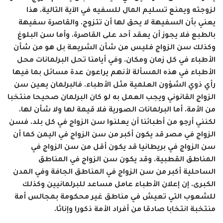
لزوجته ويمنع تسليم المال للسفيه في الآية التالية. هذا
يعني بأن السفيهة لا يحق لها أن تتزوج. والقاصرة سفيهة
بالطبع فلا يجوز أن يعقد أحد على القاصرة. وأما سن البلوغ
وكذلك سن الزواج فليس من شأن الشريعة بل هو من شأن
الأطباء في كل زمان ومكان. وفي أيامنا تحل البرلمانات محل
الأطباء في هذه المسألة لأنهم يراعون عدة مسائل بما فيها
رأي ذوي الشؤون العلمية مثل الأطباء. فالبرلمان يعين سن
الزواج القانوني ويجب العمل به لو كان البرلمان صحيحا منتخبا
من الأمة. أما البرلمانات الصورية فلا قيمة لها ولا شأن لها.
لكنني أرجو من أطبائنا أن يعلنوا سن الزواج في كل بلد. فسن
الزواج في مصر قد يكون أكبر من سن الزواج في اليمن كما أن
سن الزواج في بريطانيا قد يكون أقل من سن الزواج في
المناطق القطبية. وقد يكون سن الزواج في المناطق
الساحلية أكبر من سن الزواج في المناطق الجافة وفي المدن
الكبرى. إن إعلان الأطباء عامل مساعد للبرلمانيين وكذلك
للشعوب التي تعيش في مناطق غير محكومة بمجالس أمة
منتخبة انتخابا صادقا من أفراد الأمة ذكورا وإناثا.