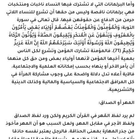
وأما البرلمانات التي لا تشترك فيها النساء ناخبات ومنتخبات
فهي برلمانات ناقصة وليس من حقها أن تشرع للنساء اللاتي
حرمن من الدفاع عن حقوقهن فيها. قال تعالى في سورة
التوبة:
وَالْمُؤْمِنُونَ وَالْمُؤْمِنَاتُ بَعْضُهُمْ أَوْلِيَاء بَعْضٍ يَأْمُرُونَ
بِالْمَعْرُوفِ وَيَنْهَوْنَ عَنِ الْمُنكَرِ وَيُقِيمُونَ الصَّلاَةَ وَيُؤْتُونَ الزَّكَاةَ
وَيُطِيعُونَ اللّهَ وَرَسُولَهُ أُوْلَئِكَ سَيَرْحَمُهُمُ اللّهُ إِنَّ اللّهَ عَزِيزٌ
حَكِيمٌ (71)
. فالمؤمنة تشارك المؤمن وتشرع لكل الناس
بمعية أخيها المؤمن لأنهما أولياء بعض ومن حق كل منهما
أن يأمر الآخر أو ينهاه بحسب إمكاناته العلمية والاجتماعية.
فالآية أعلاه تدل دلالة واضحة على وجوب مشاركة المرأة في
كل المرافق الاجتماعية والسياسية والمالية وكذلك الدينية
والتشريعية.
المهر أو الصداق:
لم يرد لفظ المَهر في القرآن الكريم ولكن ورد لفظ الصداق
ولفظ الأجر في مقابل المهر. ولعل السبب هو أن المهر مأخوذ
من جذر المهارة بمعنى الحذاقة. فالرجل يعتبر نفسه حاذقا