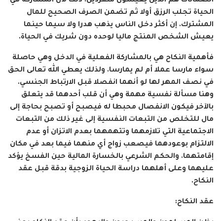
الضمانات هم الذين يعيشون منفردين. ذلك لأن المشاركة في
الحياة تجلب الرزق أولا ثم تضمن الصرف الصحيح للمال
المشترك. إن أكثر دخل الناس يذهب هدرا ولا سيما حينما
يعيش الشخص المنتج ماليا لوحده دون شريك في الحياة.
فأهمية النكاح هي بالمشاركة الفعلية في الدخل وهي حاصلة
سواء مارسا عملا أم لم يمارسا. ولذلك يعطي الله تعالى الحق
في نصف المهر لها لو أنهما انفصلا قبل الارتباط الجنسي.
وهنا مسألة نفسية مهمة وهي أن قلب أحدهما قد يتعلق
بالآخر فيكون الانفصال محبطا له فيصبح أو تصبح بحاجة إلى
مال للتخلص من التبعات النفسية إلى غير ذلك من التبعات
الاجتماعية التي تلازمهما وتتهمهما بعدم الاتزان أو عدم
الالتزام بوعودهما فيصعب زواج أي منهما فيما بعد في مكان
إقامتهما. والحكم الشرعي بالخسارة المالية حين الفسخ يؤكد
عليهما وعلى أهلهما دراسة الحياة الزوجية بدقة قبل عقد
النكاح.
عقد النكاح: