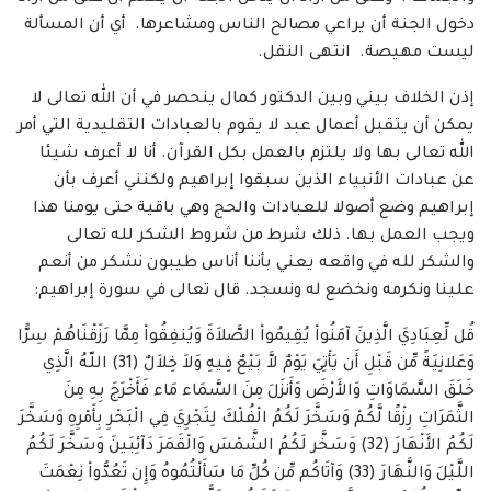
دخول الجنة أن يراعي مصالح الناس ومشاعرها. أي أن المسألة
ليست مهيصة. انتهى النقل.
إذن الخلاف بيني وبين الدكتور كمال ينحصر في أن الله تعالى لا
يمكن أن يتقبل أعمال عبد لا يقوم بالعبادات التقليدية التي أمر
الله تعالى بها ولا يلتزم بالعمل بكل القرآن. أنا لا أعرف شيئا
عن عبادات الأنبياء الذين سبقوا إبراهيم ولكنني أعرف بأن
إبراهيم وضع أصولا للعبادات والحج وهي باقية حتى يومنا هذا
ويجب العمل بها. ذلك شرط من شروط الشكر لله تعالى
والشكر لله في واقعه يعني بأننا أناس طيبون نشكر من أنعم
علينا ونكرمه ونخضع له ونسجد. قال تعالى في سورة إبراهيم:
قُل لِّعِبَادِيَ الَّذِينَ آمَنُواْ يُقِيمُواْ الصَّلاَةَ وَيُنفِقُواْ مِمَّا رَزَقْنَاهُمْ سِرًّا
وَعَلانِيَةً مِّن قَبْلِ أَن يَأْتِيَ يَوْمٌ لاَّ بَيْعٌ فِيهِ وَلاَ خِلاَلٌ (31) اللّهُ الَّذِي
خَلَقَ السَّمَاوَاتِ وَالأَرْضَ وَأَنزَلَ مِنَ السَّمَاء مَاء فَأَخْرَجَ بِهِ مِنَ
الثَّمَرَاتِ رِزْقًا لَّكُمْ وَسَخَّرَ لَكُمُ الْفُلْكَ لِتَجْرِيَ فِي الْبَحْرِ بِأَمْرِهِ وَسَخَّرَ
لَكُمُ الأَنْهَارَ (32) وَسَخَّر لَكُمُ الشَّمْسَ وَالْقَمَرَ دَآئِبَينَ وَسَخَّرَ لَكُمُ
اللَّيْلَ وَالنَّهَارَ (33) وَآتَاكُم مِّن كُلِّ مَا سَأَلْتُمُوهُ وَإِن تَعُدُّواْ نِعْمَتَ