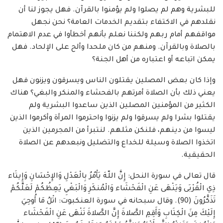
للبشرية وهم لم يصلوا ولم يؤمنوا بالقرآن. فهل يجوز لنا أن
نقلدهم في الاكتفاء بتقديم الخدمات العامة؟ نحن نجهل
مواقفهم أمام ربهم ولكننا نعلم بأنهم أخطأوا في عدم الاهتمام
بالصلاة وبالقرآن. ومنهم من كان ملحدا وألح على الإلحاد. فهل
يمكن اتباعه أو اعتباره من أهل الجنة؟
وإذا كان بعض المصلين يقتلون الناس ويسرقون ويزنون فهل
يعني ذلك بأن الصلاة أمرتهم بالفحشاء والمنكر والبغي؟ هناك
الكثير من المؤمنين المصلين الذين ساعدوا البشرية ولم
يقتلوا بشرا ولم يسرقوا ولم يزنوا واحترموا المرأة وأكرموا الذين
ليسوا من دينهم، فلنكن مثلهم. لنتبرأ من المجرمين الذين
اتخذوا الصلاة وسيلة للخداع والتضليل ونبعدهم عن الصلاة
الحقيقية.
قال تعالى في سورة النحل: إِنَّ اللّهَ يَأْمُرُ بِالْعَدْلِ وَالإِحْسَانِ وَإِيتَاء
ذِي الْقُرْبَى وَيَنْهَى عَنِ الْفَحْشَاء وَالْمُنكَرِ وَالْبَغْيِ يَعِظُكُمْ لَعَلَّكُمْ
تَذَكَّرُونَ (90). وقال سبحانه في سورة العنكبوت: اتْلُ مَا أُوحِيَ
إِلَيْكَ مِنَ الْكِتَابِ وَأَقِمِ الصَّلاةَ إِنَّ الصَّلاةَ تَنْهَى عَنِ الْفَحْشَاء