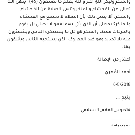
وَالْمُنكَرِ وَلَذِكْرُ اللَّهِ أَكْبَرُ وَاللَّهُ يَعْلَمُ مَا تَصْنَعُونَ (45). ينهى الله
تعالى عن الفحشاء والمنكر وتنهى الصلاة عن الفحشاء
والمنكر. ألا يعني ذلك بأن الصلاة لا تجتمع مع الفحشاء
والمنكر؟ بمعنى أن الذي يأتي بهما فهو لا يصلي بل يقوم
بالحركات فقط. والمنكر هو كل ما يستنكره الناس ويشمئزون
منه بلا تحديد وهو ضد المعروف الذي يستحبه الناس ويأتلفون
بها.
أعتذر من الإطالة
أحمد المُهري
6/8/2018
يتبع ….
#تطوير_الفقه_الاسلامي
معجب بهذه: