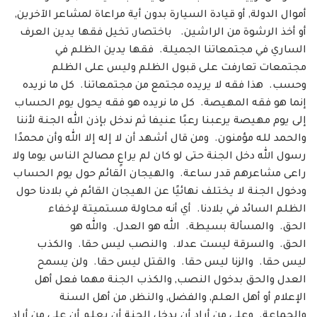
أموال الدولة, أو قيادة السيارة بدون أية مراعاة لمشاعر الآخرين,
أو أخذ الرشوة من الراشين. باختصار, تخيل فقها يدين العرف
الساري في مجتمعاتنا الجميلة. فقها يدين الظلم في
مجتمعات تعارفت على قبول الظلم وليس على الظلم
وحسب. هذا فقه لا يريده مجتمع من مجتمعاتنا. كل ما نريده
إنما هو فقه المهيصة. كل ما نريده هو فقه يحول يوم الحساب
إلى يوم مهيصة يرعبنا رعبًا عنيفا ثم ندخل بإذن الله الجنة لأننا
والحمد لله مؤمنون. ومن قال أشهد أن لا إله إلا الله وأن محمدًا
رسول الله دخل الجنة حتى لو كان لم يراعٍ مصالح الناس يوما ولا
راعى مشاعرهم قدر ساعة. والهيجان القائم حول يوم الحساب
ودخول الجنة لا يختلف نهائيًا عن الهيجان القائم في بلادنا حول
الظلم السائد في بلادنا. أي أنه محاولة مستميتة لإخفاء
الحق. والمسألة بسيطة. الله هو العدل. والله هو
الحق. والسرقة ليست عدلا. والنصب ليس حقا. والكذب
ليس حقا. والزنا ليس حقا. والقتل ليس حقا. ولن يسمح
العدل والحق بدخول النصب, والكذب الجنة مهما فعل أهل
الإعلام أو أهل العلم, والفضل, والنظر, من أهل السنة
والجماعة. وعلى من أراد أن يدخل الجنة أن يعلم أن على من أراد