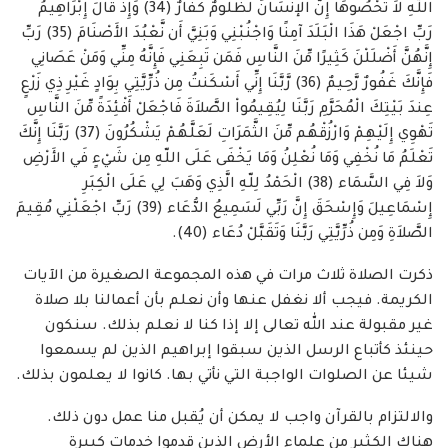
اللّهِ لاَ تُحْصُوهَا إِنَّ الإنسَانَ لَظَلُومٌ كَفَّارٌ (34) وَإِذْ قَالَ إِبْرَاهِيمُ
رَبِّ اجْعَلْ هَذَا الْبَلَدَ آمِنًا وَاجْنُبْنِي وَبَنِيَّ أَن نَّعْبُدَ الأَصْنَامَ (35) رَبِّ
إِنَّهُنَّ أَضْلَلْنَ كَثِيرًا مِّنَ النَّاسِ فَمَن تَبِعَنِي فَإِنَّهُ مِنِّي وَمَنْ عَصَانِي
فَإِنَّكَ غَفُورٌ رَّحِيمٌ (36) رَّبَّنَا إِنِّي أَسْكَنتُ مِن ذُرِّيَّتِي بِوَادٍ غَيْرِ ذِي زَرْعٍ
عِندَ بَيْتِكَ الْمُحَرَّمِ رَبَّنَا لِيُقِيمُواْ الصَّلاَةَ فَاجْعَلْ أَفْئِدَةً مِّنَ النَّاسِ
تَهْوِي إِلَيْهِمْ وَارْزُقْهُم مِّنَ الثَّمَرَاتِ لَعَلَّهُمْ يَشْكُرُونَ (37) رَبَّنَا إِنَّكَ
تَعْلَمُ مَا نُخْفِي وَمَا نُعْلِنُ وَمَا يَخْفَى عَلَى اللّهِ مِن شَيْءٍ فَي الأَرْضِ
وَلاَ فِي السَّمَاء (38) الْحَمْدُ لِلّهِ الَّذِي وَهَبَ لِي عَلَى الْكِبَرِ
إِسْمَاعِيلَ وَإِسْحَقَ إِنَّ رَبِّي لَسَمِيعُ الدُّعَاء (39) رَبِّ اجْعَلْنِي مُقِيمَ
الصَّلاَةِ وَمِن ذُرِّيَّتِي رَبَّنَا وَتَقَبَّلْ دُعَاء (40).
ذكرت الصلاة ثلاث مرات في هذه المجموعة الصغيرة من الآيات
الكريمة. فيجب ألا نغفل عنها وأن نعلم بأن أعمالنا بلا صلاة
غير مقبولة عند الله تعالى إلا إذا كنا لا نعلم بذلك. سنكون
حينئذ كأتباع الرسل الذين سبقوا إبراهيم الذين لم يسمعوا
شيئا عن الصلوات الواجبة التي نأتي بها. كانوا لا يعلمون بذلك.
والالتزام بالقرآن واجب لا يمكن أن يُقبل منا عمل دون ذلك.
هناك الكثير من علماء الأرض الذين قدموا خدمات كبيرة