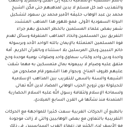
باسم السلفية الإسلامية داعية إلى القتل والتشريد والنهب
والتعذيب ضد كل مسلم لا يدين لمذهبهم حتى مكّن الشيخ
محمد بن عبد الوهاب حليفَه الأمير محمد بن سعود لتشكيل
الدولة السعودية الأولى. فمع ظهور هذا المذهب المتشدد
شعر بعض علماء المسلمين بالخطر المحدق بهم جراء
التفريق بين المسلمين واتخاذ المذاهب المتفرقة وسائل لهدم
قوة المسلمين المتمثلة بالإيمان بالله الواحد الأحد وبرسوله
خاتم النبيين وبكل المرسلين بلا استثناء وبالقرآن الكريم. أمة
واحدة ودين واحد وكتاب سماوي واحد وصلوات يومية موحدة وحج
متفق عليه وصيام لا يبيعونه بمال متمسكين به مهما شقت
عليهم ظروف المناخ. وبجوار هذا الشعور قام مصلحون من
الشيعة والسنة بالسعي للتقريب بين المذاهب الإسلامية
للحيلولة دون ترويج الحزب الوهابي المضاد لدين الله تعالى
ولسماحة الإسلام ولثقافة رسول الله عليه السلام الحضارية
المتمدنة منذ نشأتها في القرن السابع الميلادي.
بالطبع أن الحركات الغربية سعت كثيرا للمواجهة مع الحركات
التقريبية بالتعاون مع بعض الوهابيين والتي لا زالت موجودة
مع الأسف لدى الكثير من زعماء الغرب السياسيين. في ذلك