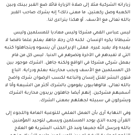
زياراته الشركية مثلا إلى صلاة الزيارة قائلا ضع القبر بينك وبين
الكعبة وصل ركعتين. ما معنى ذلك؟ إنه يشرك صاحب القبر
بالله تعالى مع الأسف. أو هكذا يتراءى لنا.
ليس عباس القمي مشركا وليس معاديا للمسلمين وليس
شيطانا يكره الإنسان. لكنه كان رجلا جاهلا يعلم علما ناقصا لا
يفيده ولا يفيد غيره. فعلى الإيرانيين أن ينسوه ويتجاهلوا كتبه
التي لا تفيدهم في الآخرة وتضرهم في الدنيا. ليس كل من قام
بعمل شركي مشركا في الواقع ولكنه جاهل. الشرك موجود بين
كل المسلمين مع الأسف ويجب محاربته بعلم ودراية. اتباع
فتوى البشر لقتل إنسان واتباعه لكسب الرضوان شرك واضح
بالله تعالى. فالوهابيون يقومون بالشرك أكثر من الشيعة وأنا لا
أسميهم مشركين. إنهم أيضا جاهلون يريدون محاربة الشرك
ويشركون في سبيله لجهلهم بمعنى الشرك.
وفي النهاية أرى بأن العمل العلمي للتوعية العامة واللجوء إلى
القرآن وحده الذي يوحد المسلمين ويسعى لتوحيد المؤمنين
بالله وبرسل الله جميعا ونبذ كل الكتب البشرية هو العلاج