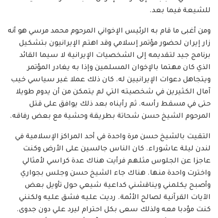
للشيعة فيما بعد.
ومن أغبى ما قام به الرئيس الإخواني المرحوم محمد مرسي هو أنه
زار إيران لحضور مؤتمر إسلامي وقد اهتم الإيرانيون بتشكيل
برنامج جيد لتقديمه إلى الشخصيات الإيرانية لا سيما القائد
الذي كان مهتما بالإخوان المسلمين وإذا به يغادر المؤتمر
ويتجاهل دعوات الإيرانيين له. كان ذلك عملا غير سياسي خيب
آمال الكثيرين في شخصيته التي لم يتمكن من أن يدوم طويلا
حتى في مسقط رأسه. ثم رأيناه بعد ذلك يوافق على قتل
المرحوم الشيخ حسن شحاتة بطريقة وحشية مع بعض رفاقه.
التقيت بالشيخ حسن مرة واحدة في أحد المراكز الإسلامية في
لندن ليلة عاشوراء. كان الناس جالسين على الأرض وكنت
عاجزا عن الجلوس مثلهم فرأيت هناك عدة كراسي لأمثالي
واخترت واحدة منها. هناك جاء الشيخ حسن وجلس بجواري
وأصبح يكلمني ويناقشني كداعية شيعي حول تأويل بعض
الآيات القرآنية لصالح الأئمة. رديت عليه فشق عليه ولكنني
كنت مؤدبا معه ولذلك سعى بكل احترام ليرد علي دون جدوى.