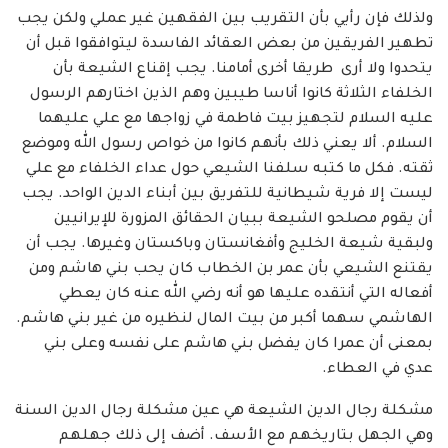
ولذلك فإن رأيي بأن التقريب بين الفقهين غير عملي ولكن يجب
تطهير الفريقين من بعض العقائد الفاسدة ليتوافقوا قبل أن
يتحدوا ولا أرى طريقا أخرى أمامنا. يجب إقناع الشيعة بأن
الخلفاء الثلاثة كانوا أناسا طيبين وهم الذين اختارهم الرسول
عليه السلام لتجهيز بيت فاطمة في زواجها مع علي عليهما
السلام. ألا يعني ذلك بأنهم كانوا من خواص رسول الله وموضع
ثقته. فكل ما كتبه سلفنا الشيعي حول عداء الخلفاء مع علي
ليست إلا فرية شيطانية للتفريق بين أبناء الدين الواحد. يجب
أن يقوم مصلحو الشيعة ببيان الحقائق المزورة للإيرانيين
ولبقية شيعة الخليج وأفغانستان وباكستان وغيرها. يجب أن
يقتنع الشيعي بأن عمر بن الخطاب كان يحب بني هاشم ومن
أفعاله التي أنتقده عليها هو أنه رضي الله عنه كان يعطي
الهاشمي سهما أكبر من بيت المال لنظيره من غير بني هاشم.
بمعنى أن عمرا كان يفضل بني هاشم على نفسه وعلى بني
عدي في العطاء.
مشكلة رجال الدين الشيعة هي عين مشكلة رجال الدين السنة
وهي الجهل بتاريخهم مع الأسف. أضف إلى ذلك جهلهم