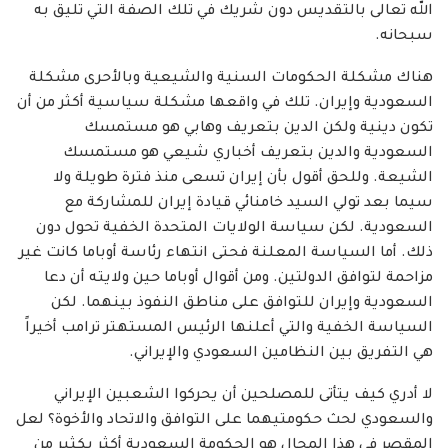
الله تعالى بالتقديس دون شريك في تلك الصفة التي تليق به
سبحانه.
هناك مشكلة الحكومات السنية والشيعية وبالأحرى مشكلة
السعودية وإيران. تلك في واقعها مشكلة سياسية أكثر من أن
تكون دينية ولكن الدين بتعريف وهابي هو مستمسك
السعودية والدين بتعريف أخباري شيعي هو مستمسك
الشيعة. وللحق أقول بأن إيران تسعى منذ فترة طويلة ولا
سيما بعد تولي السيد خامنائي قيادة إيران للمشاركة مع
السعودية. لكن سياسة الولايات المتحدة الخفية تحول دون
ذلك. أما السياسة المعلنة فحتى انتهاء رئاسة أوباما كانت غير
مزاحمة لتوافق الدولتين. ومن أقوال أوباما حين ولايته أن دعا
السعودية وإيران للتوافق على مناطق النفوذ بينهما. لكن
السياسة الخفية والتي أعلنها الرئيس المستهتر ترامب أخيراً
هي التفريق بين النظامين السعودي والإيراني.
لا أدري كيف يتأتى للمصلحين أن يحركوا الشعبين الإيراني
والسعودي لحث حكومتيهما على التوافق والاتحاد والأخوة؟ لعل
المقصر في هذا المجال هو الحكومة السعودية أكثر بكثير من