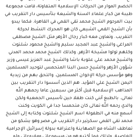
الخضم الموار من الحركات الإسلامية المتفاوتة، قامت مجموعة
طيبة من كبار علماء السنة والشيعة بتأسيس دار التقريب في
بيت المرحوم الشيخ محمد تقي القمي في القاهرة. فكما يبدو
بأن الشيخ القمي الشيعي كان هو المحرك النشط لحركة
التقريب. وتعاون معه كبار رجال الأزهر مثل الشيخ مصطفى
المراغي والشيخ عبد المجيد سليم والشيخ محمود شلتوت
وكلهم تولوا مشيخة الأزهر. وكذلك الشيخ محمد محمد المدني
والشيخ محمد علي علوبة باشا والشيخ عبد العزيز عيسى وزير
شؤون الأزهر والشيخ حسن البنا المتحمس لتوحيد المسلمين
وهو مؤسس حركة الإخوان المسلمين. والتحق بهم من زيدية
اليمن الشيخ علي المؤيد. هم الذين أسسوا دار التقريب بين
المذاهب الإسلامية قبل أكثر من سبعين عاما رحمهم الله
تعالى. بالطبع أنني كنت طفلا حين تأسيس الجمعية ولكن
والدي رحمه الله تعالى كان متحمسا جدا في الكويت وكنت
أسمع منه في الطفولة اسم الشيخ شلتوت وكتابه إلى الشيخ
محمد تقي القمي سكرتير دار التقريب في مصر وهو يشكو من
تعاطف الشاه مع الصهاينة واعترافه بدولة إسرائيل الإجرامية
الغاصبة. ولذلك فما أكتبه هو من مسموعاتي ومقروءاتي ولم