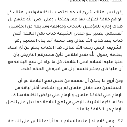
سلفه عليه الصلاة والسلام؟
إذن ليس هناك شيء اسمه اغتصاب الخلافة وليس هناك في
الواقع خلافة اعترف بها عمر وعثمان وعلي رضي الله عنهم بل
هناك إمارة للمؤمنين بانتخاب وموافقة ومبايعة من المؤمنين
أنفسهم. يعتبر بنو جلدتي الشيعة كتاب نهج البلاغة أصح
كتاب بعد كتاب الله تعالى وقد جمعه أحد بناة التشيع وهو
الشريف الرضي رحمه الله تعالى. هذا الكتاب يخلو من أي ادعاء
بخلافة رسول الله بقدر اطلاعي فأين مصدرهم التاريخي بأن
عليا عليه السلام ادعى الخلافة. كل ما نراه في نهج البلاغة هو
أن عليا كان يعتبر نفسه أولى من غيره في الحكم فقط.
ومن أروع ما يمكن أن نفهمه من نفس نهج البلاغة هو أن
المسلمين بعد مقتل عثمان لم يروا شخصا أكثر لياقة من
الإمام علي لخلافة عثمان. والإمام علي يرفض الخلافة هناك.
هذا ما ذكره الشريف الرضي في نهج البلاغة مما يدل على تنصل
الإمام من الخلافة والملك:
92- و من كلام له ( عليه السلام ) لما أراده الناس على البيعة