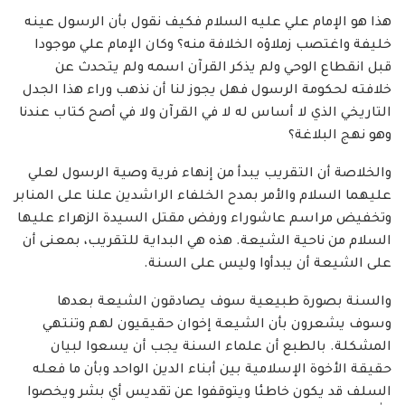
هذا هو الإمام علي عليه السلام فكيف نقول بأن الرسول عينه
خليفة واغتصب زملاؤه الخلافة منه؟ وكان الإمام علي موجودا
قبل انقطاع الوحي ولم يذكر القرآن اسمه ولم يتحدث عن
خلافته لحكومة الرسول فهل يجوز لنا أن نذهب وراء هذا الجدل
التاريخي الذي لا أساس له لا في القرآن ولا في أصح كتاب عندنا
وهو نهج البلاغة؟
والخلاصة أن التقريب يبدأ من إنهاء فرية وصية الرسول لعلي
عليهما السلام والأمر بمدح الخلفاء الراشدين علنا على المنابر
وتخفيض مراسم عاشوراء ورفض مقتل السيدة الزهراء عليها
السلام من ناحية الشيعة. هذه هي البداية للتقريب، بمعنى أن
على الشيعة أن يبدأوا وليس على السنة.
والسنة بصورة طبيعية سوف يصادقون الشيعة بعدها
وسوف يشعرون بأن الشيعة إخوان حقيقيون لهم وتنتهي
المشكلة. بالطبع أن علماء السنة يجب أن يسعوا لبيان
حقيقة الأخوة الإسلامية بين أبناء الدين الواحد وبأن ما فعله
السلف قد يكون خاطئا ويتوقفوا عن تقديس أي بشر ويخصوا