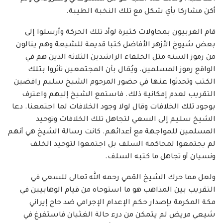
أكن مشاركا بأي شكل مع تلك النخبة الطيبة.
قام الغربيون بمحاولات كثيرة لوأد تلك الحركة وأرسلوا إلى
بعض شيوخ الأزهر الأفاضل كتبا قديمة للشيعة وهم ينالون
من رموز السنة مثل الخلفاء الراشدين الثلاثة الذين هم في
الواقع رموز المسلمين. ويُقال بأن المجتمعين تأثروا بتلك
الكتب وتحدثوا عنها في حضور المرحوم الشيخ سليم رافضين
التقريب لعدم إمكانية ذلك. فاستمع الشيخ إليهم واعترف
بوجود تلك الخلافات وقال لولا وجود الخلافات لما اجتمعنا. دعا
الشيخ سليم إلى السعي لتجاهل تلك الخلافات وتوحيد
المسلمين للمواجهة مع أعدائهم. كانت رسالة الشيخ هي أنهم
لم يجتمعوا لمحاكمة السلف بل اجتمعوا لتوحيد الخلف
ونسيان أو تجاهل ما كتبه السلف.
ولعل مما حرك الشيخ القمي رحمه الله تعالى للسعي في
التقريب بين المذاهب هو ما استوحاه من قيام الوهابيين في
مكة المكرمة بإصدار حكم الإعدام الإجرامي ضد حاج إيراني
شيعي مريض لم يتمكن من درء حالة الغثيان فاستفرغ في