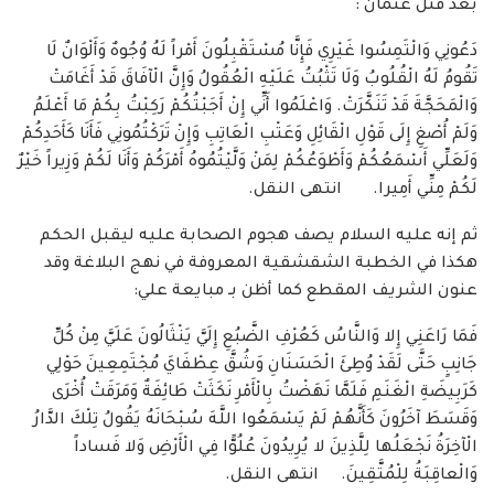
بعد قتل عثمان :
دَعُونِي وَالْتَمِسُوا غَيْرِي فَإِنَّا مُسْتَقْبِلُونَ أَمْراً لَهُ وُجُوهٌ وَأَلْوَانٌ لَا
تَقُومُ لَهُ الْقُلُوبُ وَلَا تَثْبُتُ عَلَيْهِ الْعُقُولُ وَإِنَّ الْآفَاقَ قَدْ أَغَامَتْ
وَالْمَحَجَّةَ قَدْ تَنَكَّرَتْ. وَاعْلَمُوا أَنِّي إِنْ أَجَبْتُكُمْ رَكِبْتُ بِكُمْ مَا أَعْلَمُ
وَلَمْ أُصْغِ إِلَى قَوْلِ الْقَائِلِ وَعَتْبِ الْعَاتِبِ وَإِنْ تَرَكْتُمُونِي فَأَنَا كَأَحَدِكُمْ
وَلَعَلِّي أَسْمَعُكُمْ وَأَطْوَعُكُمْ لِمَنْ وَلَّيْتُمُوهُ أَمْرَكُمْ وَأَنَا لَكُمْ وَزِيراً خَيْرٌ
لَكُمْ مِنِّي أَمِيرا. انتهى النقل.
ثم إنه عليه السلام يصف هجوم الصحابة عليه ليقبل الحكم
هكذا في الخطبة الشقشقية المعروفة في نهج البلاغة وقد
عنون الشريف المقطع كما أظن بـ مبايعة علي:
فَمَا رَاعَنِي إِلا وَالنَّاسُ كَعُرْفِ الضَّبُعِ إِلَيَّ يَنْثَالُونَ عَلَيَّ مِنْ كُلِّ
جَانِبٍ حَتَّى لَقَدْ وُطِئَ الْحَسَنَانِ وَشُقَّ عِطْفَايَ مُجْتَمِعِينَ حَوْلِي
كَرَبِيضَةِ الْغَنَمِ فَلَمَّا نَهَضْتُ بِالْأَمْرِ نَكَثَتْ طَائِفَةٌ وَمَرَقَتْ أُخْرَى
وَقَسَطَ آخَرُونَ كَأَنَّهُمْ لَمْ يَسْمَعُوا اللَّهَ سُبْحَانَهُ يَقُولُ تِلْكَ الدَّارُ
الْآخِرَةُ نَجْعَلُها لِلَّذِينَ لا يُرِيدُونَ عُلُوًّا فِي الْأَرْضِ وَلا فَساداً
وَالْعاقِبَةُ لِلْمُتَّقِينَ. انتهى النقل.