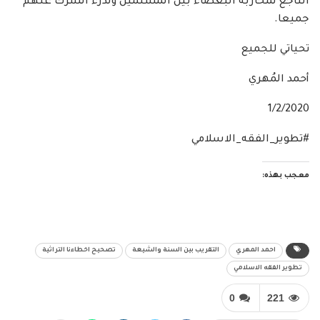
الناجع لمحاربة البغضاء بين المسلمين ولدرء الشرك عنهم
جميعا.
تحياتي للجميع
أحمد المُهري
1/2/2020
#تطوير_الفقه_الاسلامي
معجب بهذه:
احمد المهري
التقريب بين السنة والشيعة
تصحيح اخطاءنا التراثية
تطوير الفقه الاسلامي
0
221