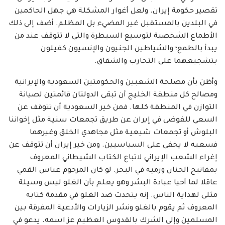
تقصير حكومة إيران. ولعل أغوار المشكلة هي جهل الحاكمين
في البلدين بالمستقبل غير المضيء بل المظلم. أضف إلى ذلك
الأطماع الشخصية لتوسيع السيطرة والتي لا تتوقف عند من
يبدأ بالطمع؛ والشياطين الجنيون والإنسيون كفيلون
بتشجيعهما على التحارب والشقاق.
وأظن بأن مصلحة الشعبين والحكومتين السعودية والإيرانية
ومصالح كل منطقة الخليج أن تبقى الدولتان قائمتين لصيانة
التوازن في المنطقة كلها. فمن خير السعودية أن تتوقف عن
السعي للفوضى في إيران عن طريق تجمعات سنية مثل إخواننا
البلوش أو تجمعات شيعية مثل مجاهدي الخلق وغيرهما
فسعيه لا يخفى على السياسيين. ومن خير إيران أن تتوقف عن
إغراء الشعب الإيراني لاتباع الكتاب الشيطاني المعروف
بمفاتيح الجنان ورميه في البحر. لو كان المرحوم عباس القمي
عاقلا لما أحيا عبادة البشر وهو يعلم بأن الغلو ليس وسيلة
مثلى لهداية الناس. إنه يتحدث ضد الغلو في مقدمة كتابه
المعروف ثم يقوم بالغلو ونشر الزيارات والأدعية المفرقة بين
المسلمين وإلى الشرك بالقدوس العظيم عز اسمه. يدعو في