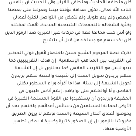
كان منطقه الأحاديث ومنطقي القرآن وأنى للحديث أن ينافس
كتاب الله تعالى. تكوَّن صداقة مؤقتة بيننا وتعرفنا على بعضنا
البعض ولم يدم طويلا ولم نتمكن من التواصل لكثرة أعمالي
وكثرة انشغاله بالتجمعات الشيعية الجديدة. تألمت لمقتله
ولو أنني كنت مخالفا معه في حركاته غير المبررة ضد الرموز الذين
كان يقدسهم هو وسلفه من قبل أن يتشيع.
ذكرت قصة المرحوم الشيخ حسن باختصار لأقول قولي الخطير
في التقريب بين المذاهب الإسلامية. إن هدف التقريبيين كما
يبدو ليس هو التقريب الفقهي كما يعلنون بل إن الشيعة
منهم يريدون تحويل السنة إلى شيعة والسنة منهم يريدون
تحويل الشيعة إلى سنة. هذا ما أقرأه وراء السطور بظني
القاصر. وأنا أوافقهم على نواياهم. إنهم أناس طيبون في
الحقيقة ويريدون أن يستفيدوا من القوة المسلمة الكبيرة في
الأرض لحماية المسلمين من دسائس أعدائهم ولكنهم بعد أن
يخوضوا أعماق أفكار الشيعة والسنة فإنهم لا يرون الطريق
مفروشا بالزهور بل إن الصخور كثيرة وكبيرة لا يمكن تطهير
الأرضية منها.