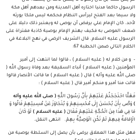
لم يكن ملكا بل كان رسولا لا يمكن لأحد أن يخلفه. كان
الرسول حاكما مدنيا اختاره أهل المدينة ومن بعدهم أهل مكة
ولا سيما بعد الفتح ليرأس النظام فحكمه ليس ملكا يورثه
لأحد. كان الإمام علي يرفض أن يوصى له ويعتبر ذلك دليلا على
ضعف الموصى به فكيف يهتم الإمام بوصية كاذبة مفتراة على
الرسول عليه السلام. قال الشريف الرضي في نهج البلاغة في
الكلام التالي ضمن الخطبة 67:
– و من كلام له ( عليه السلام ) ، قالوا لما انتهت إلى أمير
المؤمنين ( عليه السلام ) أنباء السقيفة بعد وفاة رسول الله (
صلى الله عليه وآله ) قال ( عليه السلام ) ما قالت الأنصار قالوا
قالت منا أمير و منكم أمير قال ( عليه السلام ) :
فَهَلَّا احْتَجَجْتُمْ عَلَيْهِمْ بِأَنَّ رَسُولَ اللَّهِ
( صلى الله عليه وآله
)
وَصَّى بِأَنْ يُحْسَنَ إِلَى مُحْسِنِهِمْ وَ يُتَجَاوَزَ عَنْ مُسِيئِهِمْ قَالُوا وَ
مَا فِي هَذَا مِنَ الْحُجَّةِ عَلَيْهِمْ فَقَالَ
( عليه السلام )
لَوْ كَانَ
الْإِمَامَةُ فِيهِمْ لَمْ تَكُنِ الْوَصِيَّةُ بِهِمْ. انتهى النقل.
فهل مثل هذا العملاق يرضى بأن يصل إلى السلطة بوصية من