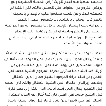
ملابسه سعيا منه لعدم تلويث أرض الكعبة المشرفة وهو
يرفض الخروج من الطواف حتى تتحسن حالته. لكن اللغة لم
تسعفه للدفاع عن نفسه فحكموا عليه بالإعدام بالسيف
لأنهم كانوا يؤمنون بالتشدد ولا يفهمون معنى اللطف
والكرامة وحب الإنسان للإنسان. كل ما يهتمون به هو الكراهية
والحقد على البشر وخاصة لو لم يكن وهابيا. ذلك الإعدام
المفجع حال دون قيام الإيرانيين بالاستمرار في فريضة الحج
لعدة سنوات مع الأسف.
انتهت حركة التقريب بعد أكثر من ثلاثين عاما من النشاط الدائب
وبعد أن حال الموت بين الكثير منهم. لكن الحركة بقيت أملا في
قلوب المصلحين حتى يومنا هذا. نحن الذين كنا نشطين في
ثورتنا ضد الشاه كنا متأثرين بحركة المرحوم الشيخ محمد تقي
القمي ومن قبله حركة المرحوم الشيخ جمال الدين الأفغاني
وكلاهما إيرانيان احتمالا. لكن الشيخ الأفغاني والذي كان اسمه
قبل التغيير جمال الدين أسد آبادي، الذي انتقل إلى مصر فترة
قبل الشيخ محمد تقي القمي كان كما يُقال هو المدبر لاغتيال
الملك الفارسي ناصر الدين شاه قاجار قبل وفاته بسنة واحدة