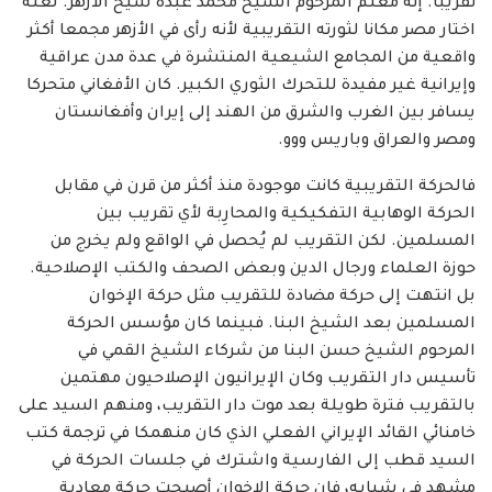
تقريبا. إنه معلم المرحوم الشيخ محمد عبده شيخ الأزهر. لعله
اختار مصر مكانا لثورته التقريبية لأنه رأى في الأزهر مجمعا أكثر
واقعية من المجامع الشيعية المنتشرة في عدة مدن عراقية
وإيرانية غير مفيدة للتحرك الثوري الكبير. كان الأفغاني متحركا
يسافر بين الغرب والشرق من الهند إلى إيران وأفغانستان
ومصر والعراق وباريس ووو.
فالحركة التقريبية كانت موجودة منذ أكثر من قرن في مقابل
الحركة الوهابية التفكيكية والمحارِبة لأي تقريب بين
المسلمين. لكن التقريب لم يُحصل في الواقع ولم يخرج من
حوزة العلماء ورجال الدين وبعض الصحف والكتب الإصلاحية.
بل انتهت إلى حركة مضادة للتقريب مثل حركة الإخوان
المسلمين بعد الشيخ البنا. فبينما كان مؤسس الحركة
المرحوم الشيخ حسن البنا من شركاء الشيخ القمي في
تأسيس دار التقريب وكان الإيرانيون الإصلاحيون مهتمين
بالتقريب فترة طويلة بعد موت دار التقريب، ومنهم السيد على
خامنائي القائد الإيراني الفعلي الذي كان منهمكا في ترجمة كتب
السيد قطب إلى الفارسية واشترك في جلسات الحركة في
مشهد في شبابه، فإن حركة الإخوان أصبحت حركة معادية