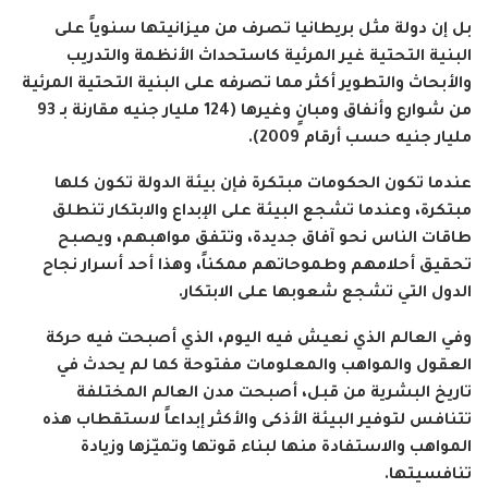
بل إن دولة مثل بريطانيا تصرف من ميزانيتها سنوياً على
البنية التحتية غير المرئية كاستحداث الأنظمة والتدريب
والأبحاث والتطوير أكثر مما تصرفه على البنية التحتية المرئية
من شوارع وأنفاق ومبانٍ وغيرها (124 مليار جنيه مقارنة بـ 93
مليار جنيه حسب أرقام 2009).
عندما تكون الحكومات مبتكرة فإن بيئة الدولة تكون كلها
مبتكرة، وعندما تشجع البيئة على الإبداع والابتكار تنطلق
طاقات الناس نحو آفاق جديدة، وتتفق مواهبهم، ويصبح
تحقيق أحلامهم وطموحاتهم ممكناً، وهذا أحد أسرار نجاح
الدول التي تشجع شعوبها على الابتكار.
وفي العالم الذي نعيش فيه اليوم، الذي أصبحت فيه حركة
العقول والمواهب والمعلومات مفتوحة كما لم يحدث في
تاريخ البشرية من قبل، أصبحت مدن العالم المختلفة
تتنافس لتوفير البيئة الأذكى والأكثر إبداعاً لاستقطاب هذه
المواهب والاستفادة منها لبناء قوتها وتميّزها وزيادة
تنافسيتها.