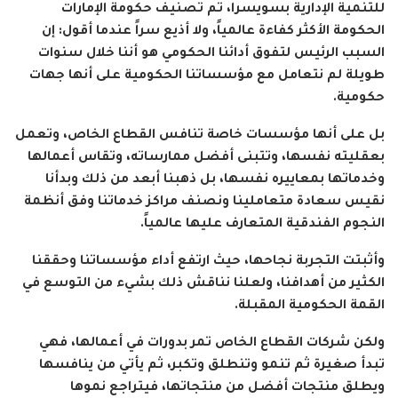
للتنمية الإدارية بسويسرا، تم تصنيف حكومة الإمارات
الحكومة الأكثر كفاءة عالمياً، ولا أذيع سراً عندما أقول: إن
السبب الرئيس لتفوق أدائنا الحكومي هو أننا خلال سنوات
طويلة لم نتعامل مع مؤسساتنا الحكومية على أنها جهات
حكومية.
بل على أنها مؤسسات خاصة تنافس القطاع الخاص، وتعمل
بعقليته نفسها، وتتبنى أفضل ممارساته، وتقاس أعمالها
وخدماتها بمعاييره نفسها، بل ذهبنا أبعد من ذلك وبدأنا
نقيس سعادة متعاملينا ونصنف مراكز خدماتنا وفق أنظمة
النجوم الفندقية المتعارف عليها عالمياً.
وأثبتت التجربة نجاحها، حيث ارتفع أداء مؤسساتنا وحققنا
الكثير من أهدافنا، ولعلنا نناقش ذلك بشيء من التوسع في
القمة الحكومية المقبلة.
ولكن شركات القطاع الخاص تمر بدورات في أعمالها، فهي
تبدأ صغيرة ثم تنمو وتنطلق وتكبر، ثم يأتي من ينافسها
ويطلق منتجات أفضل من منتجاتها، فيتراجع نموها