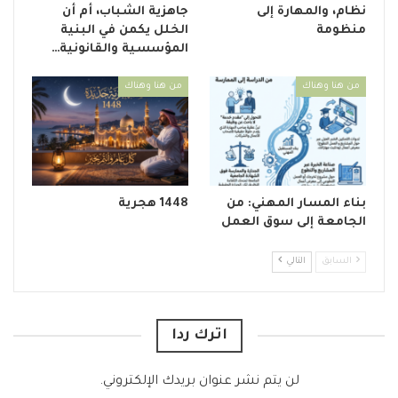
نظام، والمهارة إلى
جاهزية الشباب، أم أن
منظومة
الخلل يكمن في البنية
المؤسسية والقانونية…
من هنا وهناك
من هنا وهناك
بناء المسار المهني: من
1448 هجرية
الجامعة إلى سوق العمل
السابق
التالي
اترك ردا
لن يتم نشر عنوان بريدك الإلكتروني.