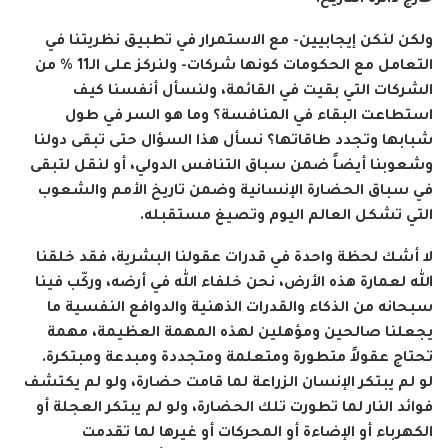
خارج دائرة التاريخ.
ولكن لنكن إيجابيين- مع الاستمرار في تطبيق نظريتنا في
التعامل مع الحكومات كونها شركات- ولنركز على الـ11 % من
الشركات التي بقيت في القائمة، ولنسأل أنفسنا كيف
استطاعت البقاء في المنافسة؟ وما هو السر في طول
شبابها وتجدد طاقاتها؟ نسأل هذا السؤال حتى تبقى دولنا
وشعوبنا أيضاً ضمن سباق التنافس الدولي، أو لنقل لتبقى
في سباق الحضارة الإنسانية وضمن تاريخ الأمم والشعوب
التي تشكل العالم اليوم وتصيغ مستقبله.
لا أشك لحظة واحدة في قدرات عقولنا البشرية، فقد خلقنا
الله لعمارة هذه الأرض، نحن خلفاء الله في أرضه، وركّب فينا
سبحانه من الذكاء والقدرات الذهنية والدوافع النفسية ما
يجعلنا صالحين ومؤهلين لهذه المهمة العظيمة، مهمة
تحتاج عقولاً متطورة ومتعلمة ومتجددة ومبدعة ومبتكرة.
لو لم يبتكر الإنسان الزراعة لما قامت حضارة، ولو لم يكتشف
فوائد النار لما تطورت تلك الحضارة، ولو لم يبتكر العجلة أو
الكهرباء أو الإضاءة أو المحركات أو غيرها لما تقدمت