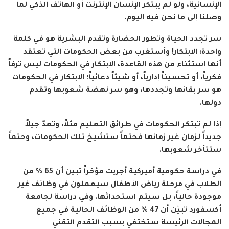
الإنسانية، ولو لم يبتكر الإنسان الإنترنت أو الهاتف الذكي لما
وصلنا إلى ما نحن فيه اليوم.
سر تجدد الحياة وتطور الحضارة وتقدم البشرية هو في كلمة
واحدة: الابتكار! وأستغرب من بعض الحكومات التي تعتقد
أنها استثناء من هذه القاعدة، الابتكار في الحكومات ليس ترفاً
فكرياً، أو تحسيناً إدارياً، أو شيئاً دعائياً؛ الابتكار في الحكومات
هو سر بقائها وتجددها، وهو سر نهضة شعوبها وتقدم
دولها.
إذا لم تبتكر الحكومات في طرائق التعليم مثلاً، وتعدّ جيلاً
جديداً لزمان غير زمانها فحتماً ستشيخ تلك الحكومات، وحتماً
ستتأخر شعوبها.
في دراسة حكومية أميركية أجريت مؤخراً تبين أن 65 % من
الطلاب في مرحلة رياض الأطفال سيعملون في وظائف غير
موجودة حالياً، بل سيتم استحداثها. وفي دراسة لجامعة
أكسفورد تبيّن أن 47 % من الوظائف الحالية في جميع
المجالات الرئيسة ستختفي بسبب التقدم التقني