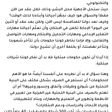
والتكنولوجي.
حيث ستحل الأجهزة محل البشر، وذلك خلال عقد من الآن
فقط! والسؤال هو: كيف نجهّز أجيالنا وأبناءنا لذلك الوقت؟
وكيف نعد دولنا للمنافسة ليس الآن، ولكن بعد عقد أو اثنين
من اليوم؟ الإجابة تكمن في الابتكار، وأن نعلّم أجيالنا مهارات
التفكير الإبداعي ومهارات التحليل والابتكار ومهارات التواصل
والتفاعل، وإلا فإننا نخاطر كوننا حكومات بأن تتأخر شعوبنا
وتتأخر نهضتنا، أو بكلمة أخرى أن تشيخ دولنا.
إذا أردنا أن نكون حكومات مبتكرة فلا بد أن نفكر كوننا شركات
مبتكرة.
وهنا سؤال لا بد أن نطرحه على أنفسنا أيضاً: ما هو الأهم
للحكومات؟ أن تستمر في الصرف بشكل مكثف على البنية
التحتية من شوارع وطرقات وأنفاق وجسور وغيرها؟ أم أن
تهتم بالصرف على البنية التحتية غير المرئية من تغيير في
الأنظمة وتطوير في التعليم والمهارات وبناء للتطبيقات
وإجراء الأبحاث والدراسات ودعم الابتكارات؟