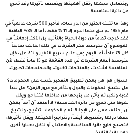
ويتضاءل حجمها وتقل أهميتها ويضعف تأثيرها وقد تخرج
من دائرة المنافسة.
وهذا ما تثبته الكثير من الدراسات، فأكبر 500 شركة عالمياً في
عام 1955 لم يبق منها اليوم إلا 11 % فقط، أما الـ 89% الباقية
فقد خرجت تماماً من دورة الحياة والتأثير، بل الأكثر إدهاشاً في
الموضوع أن متوسط عمر الشركات في تلك القائمة سابقاً
كان 75 عاماً، أما اليوم وفي عالم سريع التغير والتفاعل، فإن
متوسط أعمار الشركات في هذه القائمة هو 15 عاماً فقط، لأن
المنافسة اشتدت، والمنتجات تغيرت، والمجتمعات تطورت.
السؤال هو: هل يمكن تطبيق التفكير نفسه على الحكومات؟
هل تشيخ الحكومات والدول وتتأخر مع مرور الزمن؟ هل تبدأ
قوية وتكبر ثم يأتي من يزيحها من مراكزها فتتراجع ويقل
نموها حتى تخرج من دائرة المنافسة؟ لا أعتقد أن أحداً يمكن
أن يختلف معي على الإجابة: نعم الحكومات تشيخ، وتشيخ
معها دولها وشعوبها أيضاً، وتتراجع أهميتها، ويقل تأثيرها،
فتصبح خارج دائرة المنافسة والاعتبار، أو لنقل بعبارة أخرى