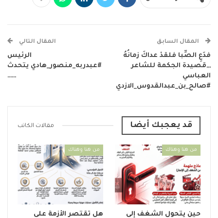
المقال السابق
المقال التالي
فدَعِ الصِّبا فلقدْ عداكَ زمانُهُ
الرئيس
,,,قصيدة الجكمة للشاعر
#عبدربه_منصور_هادي يتحدث
العباسي
……
#صالح_بن_عبدالقدوس_الازدي
قد يعجبك أيضا
مقالات الكاتب
من هنا وهناك
من هنا وهناك
حين يتحول الشغف إلى
هل تقتصر الأزمة على