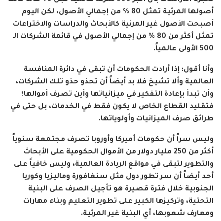
تخبرنا الدراسات بأن أكبر 500 شركة عالمية قبل 40 عاماً كانت
أصولها المرئية تمثل 80 % من إجمالي الأصول، لكن اليوم
أصبحت الأصول غير المرئية كالأبحاث والدراسات والاختراعات
تمثل أكثر من 80 % من إجمالي الأصول في قائمة الشركات الـ
500 الأولى عالمياً.
وأنا أقول: إذا أرادت الحكومات أن تبقى في دائرة المنافسة
العالمية وألا تشيخ فلا بد أيضاً أن تحذو حذو تلك الشركات،
وأن تبدأ بإعادة التفكير في ميزانياتها وأين تصرف أموالها؛
فتقليد القطاع الخاص لا يكون فقط في الخدمات، بل حتى في
طرائق صرف الميزانيات وأولوياتها.
وليس سراً أن حكومات أميركا وأوروبا تصرف مجتمعة سنوياً
أكثر من 250 مليار دولار من الأموال الحكومية على الأبحاث
والتطوير لتبقى في مواقع الريادة العالمية، وليس خافياً على
أحد أيضاً أن سر تطور دول مثل سنغافورة وماليزيا وكوريا
الجنوبية خلال فترة قصيرة هو تأجيل الصرف على البنية
التحتية، وتركيزها الكبير على تطوير التعليم وبناء مهارات
ومعارف شعوبها، أي البنية غير المرئية.