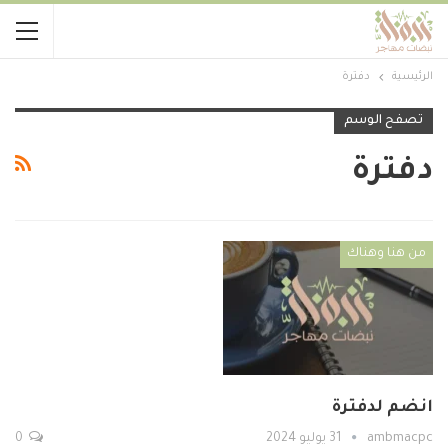
الرئيسية
دفترة
تصفح الوسم
دفترة
من هنا وهناك
انضم لدفترة
ambmacpc
31 يوليو 2024
0